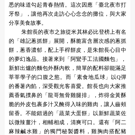
悉的味道勾起青春熱情。這次因應「臺北夜市打
牙祭」，讓他再次走訪心心念念的攤位，與大家
分享美食故事。
朱館長的夜市之旅從米其林必比登榜上有名
的「雄記蔥抓餅」展開，酥脆富含層次感的蔥抓
餅，蔥香濃郁，配上手桿餅皮，是朱館長心目中
的夢幻逸品。接著來到「阿鸞手工法國麵包」，
新鮮出爐的麵包外酥內軟，簡單的配料卻能滿足
莘莘學子的口腹之慾。而「素食地瓜球」以Q彈
的番薯內餡，深受觀光客喜愛。館長也向大家推
薦香氣撲鼻的「龍哥無骨雞腿排」，炸得金黃酥
脆的外皮包裹多汁又醃得入味的雞肉，讓人齒頰
留香。不能錯過的「蔬菜大蛋餅」以新鮮蔬菜佐
以微辣薑汁，相輔相成，清爽可口。還有「阿二
麻辣鹹水雞」的獨門秘製醬料，雞胸肉搭配豬