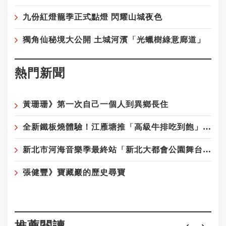
九份紅燈籠季正式點燈 閃耀山城夜色
獨角仙秘境大公開 土城河濱「光蠟樹綠意廊道」
熱門新聞
黃珊珊》第一次自己一個人到異鄉長住
全新鐵板燒體驗！江雁塘推「高級牛排吃到飽」，給饕客最豪華的味蕾享受
新北市河海音樂季最終站「新北大都會公園舞台」8/23-24登場
張健豐》寶藏巖的歷史尋寶
推薦閱讀