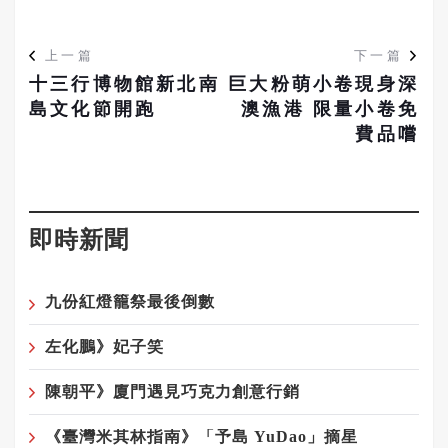
上一篇
下一篇
十三行博物館新北南
巨大粉萌小卷現身深
島文化節開跑
澳漁港 限量小卷免
費品嚐
即時新聞
九份紅燈籠祭最後倒數
左化鵬》妃子笑
陳朝平》廈門遇見巧克力創意行銷
《臺灣米其林指南》「予島 YuDao」摘星