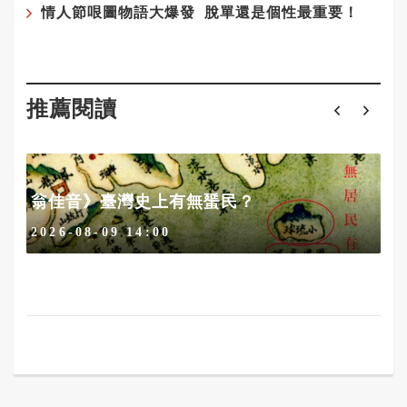
情人節哏圖物語大爆發 脫單還是個性最重要！
推薦閱讀
代
翁佳音》臺灣史上有無蜑民？
2026-08-09 14:00