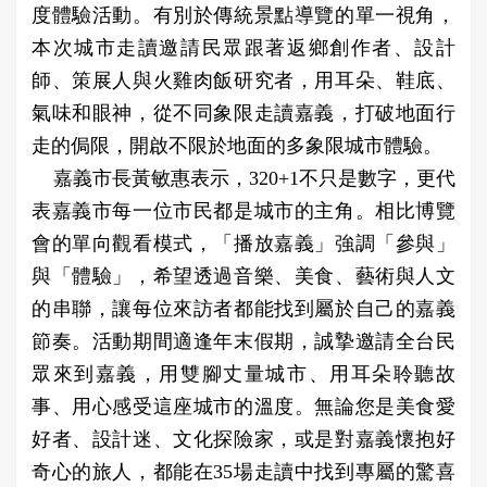
度體驗活動。有別於傳統景點導覽的單一視角，
本次城市走讀邀請民眾跟著返鄉創作者、設計
師、策展人與火雞肉飯研究者，用耳朵、鞋底、
氣味和眼神，從不同象限走讀嘉義，打破地面行
走的侷限，開啟不限於地面的多象限城市體驗。
嘉義市長黃敏惠表示，320+1不只是數字，更代
表嘉義市每一位市民都是城市的主角。相比博覽
會的單向觀看模式，「播放嘉義」強調「參與」
與「體驗」，希望透過音樂、美食、藝術與人文
的串聯，讓每位來訪者都能找到屬於自己的嘉義
節奏。活動期間適逢年末假期，誠摯邀請全台民
眾來到嘉義，用雙腳丈量城市、用耳朵聆聽故
事、用心感受這座城市的溫度。無論您是美食愛
好者、設計迷、文化探險家，或是對嘉義懷抱好
奇心的旅人，都能在35場走讀中找到專屬的驚喜