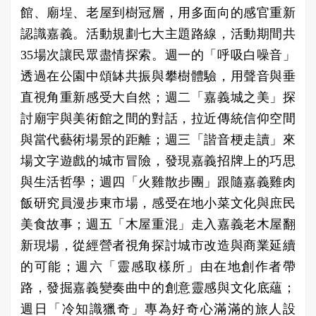
館、廟埕、老屋到樹冠層，用多面向的感官重新
認識嘉義。活動規劃七大主題路線，活動期間共
35場次讓民眾盡情探索。週一的「呼吸白噪音」
透過在公園中頌缽共振與攀樹體驗，用聲音與垂
直視角重新感受大自然；週二「嘉義城之美」探
討廟宇與美術館之間的對話，拉近傳統信仰空間
與當代藝術場景的距離；週三「諧音梗走讀」來
場文字遊戲的城市冒險，發現嘉義招牌上的巧思
與生活哲學；週四「火雞散步團」跟隨嘉義雞肉
飯研究員漫步東市場，感受在地小菜文化與庶民
美食故事；週五「木屋重混」走入嘉義老木屋翻
新現場，從經營者視角探討城市改造與商業延續
的可能；週六「靈感取樣所」由在地創作者帶
路，發掘嘉義變奏曲中的創意靈感與文化底蘊；
週日「冷知識獵奇」專為好奇心滿滿的旅人設