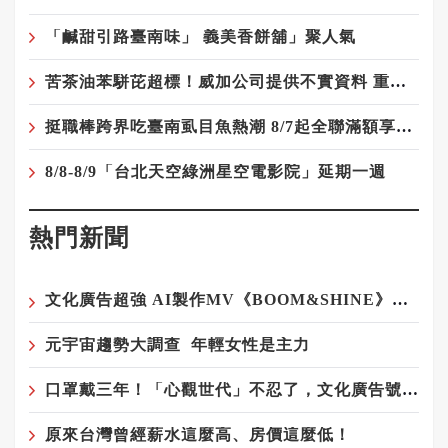
「鹹甜引路臺南味」 義美香餅舖」聚人氣
苦茶油苯駢芘超標！威加公司提供不實資料 重罰300萬元
挺職棒跨界吃臺南虱目魚熱潮 8/7起全聯滿額享優惠
8/8-8/9「台北天空綠洲星空電影院」延期一週
熱門新聞
文化廣告超強 AI製作MV《BOOM&SHINE》登場！
元宇宙趨勢大調查 年輕女性是主力
口罩戴三年！「心觀世代」不忍了，文化廣告號召IG濾鏡脫口罩
原來台灣曾經薪水這麼高、房價這麼低！