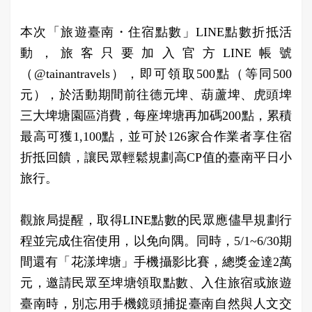
本次「旅遊臺南・住宿點數」LINE點數折抵活
動，旅客只要加入官方LINE帳號
（@tainantravels），即可領取500點（等同500
元），於活動期間前往德元埤、葫蘆埤、虎頭埤
三大埤塘園區消費，每座埤塘再加碼200點，累積
最高可獲1,100點，並可於126家合作業者享住宿
折抵回饋，讓民眾輕鬆規劃高CP值的臺南平日小
旅行。
觀旅局提醒，取得LINE點數的民眾應儘早規劃行
程並完成住宿使用，以免向隅。同時，5/1~6/30期
間還有「花漾埤塘」手機攝影比賽，總獎金達2萬
元，邀請民眾至埤塘領取點數、入住旅宿或旅遊
臺南時，別忘用手機鏡頭捕捉臺南自然與人文交