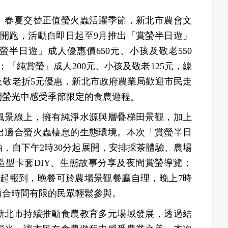
】春夏交替正值螢火蟲活躍季節，新北市農會文
式開跑，活動自即日起至9月推出「賞螢半日遊」
半日遊」成人優惠價650元、小孩及敬老550
；「純賞螢」成人200元、小孩及敬老125元，線
及敬老折5元優惠，新北市政府農業局歡迎市民走
間螢光中感受季節限定的食農遊程。
風景線上，擁有純淨水源與層疊梯田景觀，加上
出適合螢火蟲棲息的生態環境。本次「賞螢半日
，自下午2時30分起展開，安排採茶體驗、農場
造型卡套DIY、生態故事分享及夜間賞螢導覽；
分起報到，晚餐可於農場景觀餐廳自理，晚上7時
適合時間有限的民眾輕鬆參與。
新北市持續推動食農教育多元場域發展，透過結