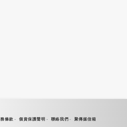
灣米其林指南》「予
九份紅燈籠季正式點燈 閃
uDao」摘星
耀山城夜色
-07-23 06:30
2026-07-19 06:15
服務條款
個資保護聲明
聯絡我們
聚傳媒信箱