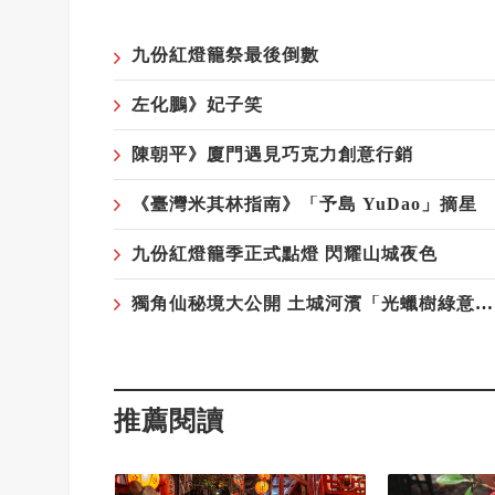
九份紅燈籠祭最後倒數
左化鵬》妃子笑
陳朝平》廈門遇見巧克力創意行銷
《臺灣米其林指南》「予島 YuDao」摘星
九份紅燈籠季正式點燈 閃耀山城夜色
獨角仙秘境大公開 土城河濱「光蠟樹綠意廊道」
推薦閱讀