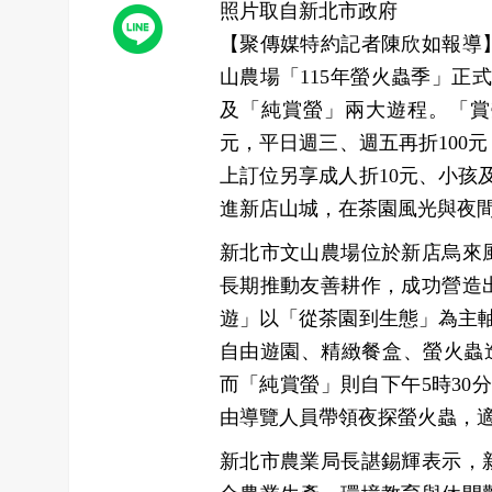
照片取自新北市政府
【聚傳媒特約記者陳欣如報導
山農場「115年螢火蟲季」正
及「純賞螢」兩大遊程。「賞螢
元，平日週三、週五再折100元
上訂位另享成人折10元、小孩
進新店山城，在茶園風光與夜
新北市文山農場位於新店烏來
長期推動友善耕作，成功營造
遊」以「從茶園到生態」為主軸
自由遊園、精緻餐盒、螢火蟲
而「純賞螢」則自下午5時30
由導覽人員帶領夜探螢火蟲，
新北市農業局長諶錫輝表示，