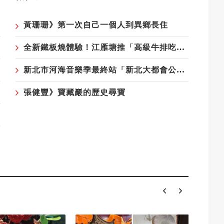
黃珊珊》第一次自己一個人到異鄉長住
全新鐵板燒體驗！江雁塘推「高級牛排吃到飽」，給饕客最豪華的味蕾享受
新北市河海音樂季最終站「新北大都會公園舞台」8/23-24登場
張健豐》寶藏巖的歷史尋寶