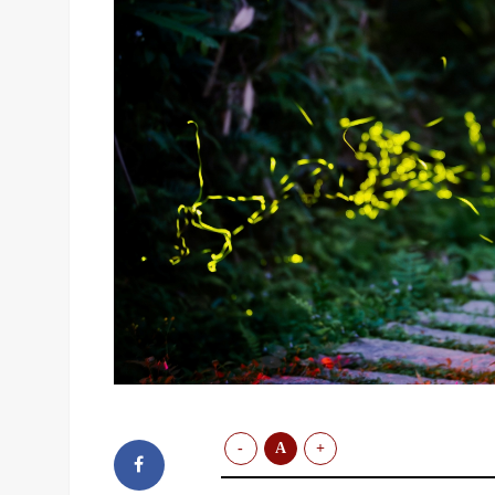
-
A
+