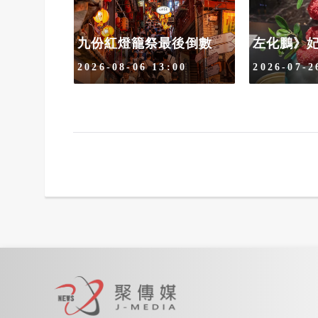
城河
廊道」
左化鵬》
九份紅燈籠祭最後倒數
30
2026-07-2
2026-08-06 13:00