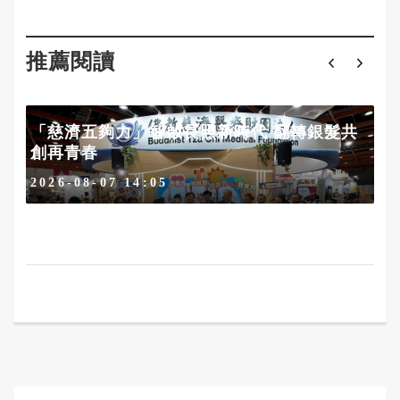
推薦閱讀
「慈濟五夠力」智啟長照新時代 翻轉銀髮共
創再青春
2026-08-07 14:05