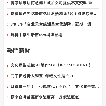
苦茶油苯駢芘超標！威加公司提供不實資料 重罰300萬元
挺職棒跨界吃臺南虱目魚熱潮 8/7起全聯滿額享優惠
8/8-8/9「台北天空綠洲星空電影院」延期一週
玩轉中藥生活節8/29埔里登場
熱門新聞
文化廣告超強 AI製作MV《BOOM&SHINE》登場！
元宇宙趨勢大調查 年輕女性是主力
口罩戴三年！「心觀世代」不忍了，文化廣告號召IG濾鏡脫口罩
原來台灣曾經薪水這麼高、房價這麼低！