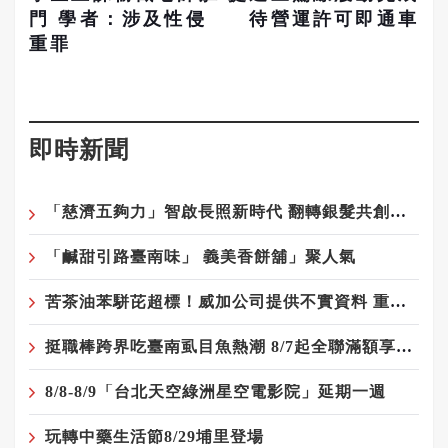
門 學者：涉及性侵
待營運許可即通車
重罪
即時新聞
「慈濟五夠力」智啟長照新時代 翻轉銀髮共創再青春
「鹹甜引路臺南味」 義美香餅舖」聚人氣
苦茶油苯駢芘超標！威加公司提供不實資料 重罰300萬元
挺職棒跨界吃臺南虱目魚熱潮 8/7起全聯滿額享優惠
8/8-8/9「台北天空綠洲星空電影院」延期一週
玩轉中藥生活節8/29埔里登場