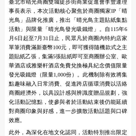
臺北市晴光商圈雙城徒步街商業促進會李豐運理
事長表示，本次活動核心聚焦於商圈獨家IP「晴
光鳥」品牌化推廣，推出「晴光鳥主題貼紙集點
活動」與限量「晴光鳥發光吸鐵燈」。自115年6
月6日起至7月31日止，民眾凡於商圈內特約店家
單筆消費滿新臺幣100元，即可獲得隨機款式之主
題貼紙乙張，集滿5張貼紙即可至商圈辦公室、歐
華酒店或雅樂軒酒店免費兌換極具紀念價值限量
發光吸鐵燈（限量1,000份）。此機制除有效將集
點趣味融入日常消費、促進跨店循環消費以活絡
商圈經濟外，以具設計感與辨識度贈品規劃，強
化活動記憶點，使參與者於活動結束後仍能延續
對商圈印象與好感，進一步擴散活動話題與口碑
效應。
此外，為深化在地文化認同，活動特別推出限定