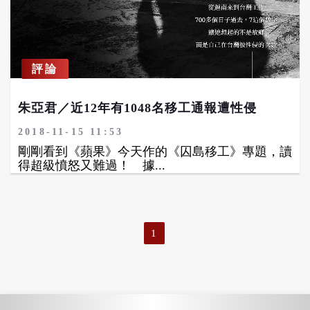
評論
朱亞君／近12年有1048名移工通報遭性侵
2018-11-15 11:53
剛剛看到《蘋果》今天作的《囚島移工》專題，讀
得超級憤怒又難過！ 據...
1