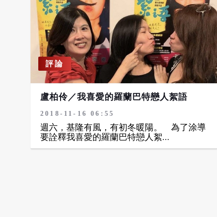
評論
盧柏伶／我喜愛的羅蘭巴特戀人絮語
2018-11-16 06:55
週六，基隆有風，有初冬暖陽。 為了涂導
要詮釋我喜愛的羅蘭巴特戀人絮...