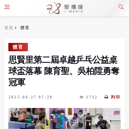
首頁
體育
體育
思賢里第二屆卓越乒乓公益桌
球盃落幕 陳育聖、吳柏陞勇奪
冠軍
2025-04-27 07:28
3732
列印