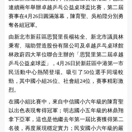
連續兩年舉辦卓越乒乓公益桌球盃比賽，第二屆
賽事在4月26日圓滿落幕，陳育聖、吳柏陞分別勇
奪各組冠軍。
由新北市新莊區思賢里長楊祐全、新北市議員林
秉宥、瑞助營造股份有限公司及卓越乒乓桌球館
林政蔚四大單位聯合主辦的「思賢里第二屆卓越
乒乓公益桌球盃」，4月26日於新莊區中港第一市
民活動中心熱鬧登場。吸引了50位選手同場較
勁，其中國小組26位、社會組24位，賽事精彩激
烈。
在國小組比賽中，來自中信國小六年級的陳育聖
以出色表現奪得冠軍；明志國小五年級的林鼎翔
拿下亞軍，這也是他繼去年第一屆比賽獲得第二
名後，再度展現穩定實力；民安國小六年級的嚴