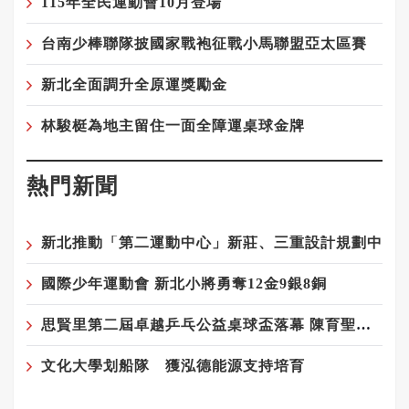
115年全民運動會10月登場
台南少棒聯隊披國家戰袍征戰小馬聯盟亞太區賽
新北全面調升全原運獎勵金
林駿梃為地主留住一面全障運桌球金牌
熱門新聞
新北推動「第二運動中心」新莊、三重設計規劃中
國際少年運動會 新北小將勇奪12金9銀8銅
思賢里第二屆卓越乒乓公益桌球盃落幕 陳育聖、吳柏陞勇奪冠軍
文化大學划船隊 獲泓德能源支持培育