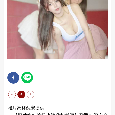
-
A
+
照片為林倪安提供