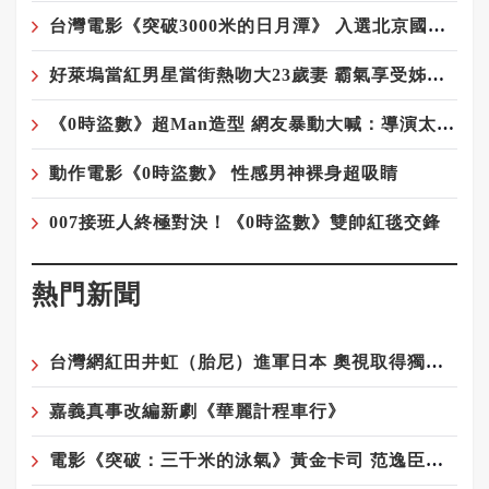
台灣電影《突破3000米的日月潭》 入選北京國際電影節展映影片
好萊塢當紅男星當街熱吻大23歲妻 霸氣享受姊弟戀
《0時盜數》超Man造型 網友暴動大喊：導演太會賣男色
動作電影《0時盜數》 性感男神裸身超吸睛
007接班人終極對決！《0時盜數》雙帥紅毯交鋒
熱門新聞
台灣網紅田井虹（胎尼）進軍日本 奧視取得獨家授權 震撼曝光
嘉義真事改編新劇《華麗計程車行》
電影《突破：三千米的泳氣》黃金卡司 范逸臣、言承旭、春風、蕭煌奇演出