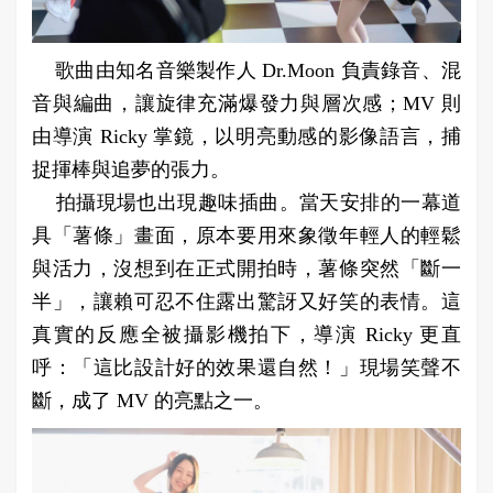
歌曲由知名音樂製作人 Dr.Moon 負責錄音、混
音與編曲，讓旋律充滿爆發力與層次感；MV 則
由導演 Ricky 掌鏡，以明亮動感的影像語言，捕
捉揮棒與追夢的張力。
拍攝現場也出現趣味插曲。當天安排的一幕道
具「薯條」畫面，原本要用來象徵年輕人的輕鬆
與活力，沒想到在正式開拍時，薯條突然「斷一
半」，讓賴可忍不住露出驚訝又好笑的表情。這
真實的反應全被攝影機拍下，導演 Ricky 更直
呼：「這比設計好的效果還自然！」現場笑聲不
斷，成了 MV 的亮點之一。