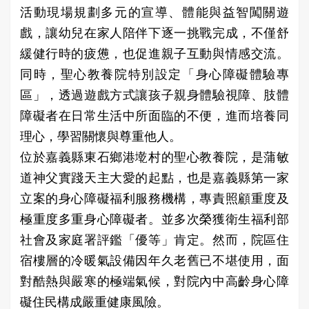
活動現場規劃多元的宣導、體能與益智闖關遊
戲，讓幼兒在家人陪伴下逐一挑戰完成，不僅舒
緩健行時的疲憊，也促進親子互動與情感交流。
同時，聖心教養院特別設定「身心障礙體驗專
區」，透過遊戲方式讓孩子親身體驗視障、肢體
障礙者在日常生活中所面臨的不便，進而培養同
理心，學習關懷與尊重他人。
位於嘉義縣東石鄉港墘村的聖心教養院，是蒲敏
道神父實踐天主大愛的起點，也是嘉義縣第一家
立案的身心障礙福利服務機構，專責照顧重度及
極重度多重身心障礙者。並多次榮獲衛生福利部
社會及家庭署評鑑「優等」肯定。然而，院區住
宿樓層的冷暖氣設備因年久老舊已不堪使用，面
對酷熱與嚴寒的極端氣候，對院內中高齡身心障
礙住民構成嚴重健康風險。