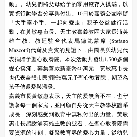
動」。幼兒們將父母給予的零用錢存入撲滿，以
實際行動學習分享與付出。10日於嘉義公園舉辦
「大手牽小手、一起向愛走」親子公益健行活
動，在黃敏惠市長、天主教嘉義教區大家長浦英
雄主教、教廷駐台代表馬德範蒙席 (Stefano
Mazzotti)代辦及貴賓的見證下，由園長與幼兒代
表捐贈予聖心教養院。本次活動共發出1,500多個
愛心撲滿，募集善款新臺幣40萬元，黃敏惠市長
也代表全體市民捐贈5萬元予聖心教養院，期望為
孩子傳遞愛與溫暖。
嘉義市長黃敏惠表示，天主的愛無所不在，也守
護著每一個家庭，並回顧自身從天主教學校體系
成長，深刻感受到教育中無私付出的力量。黃敏
惠市長感謝浦英雄主教的號召，在聖心教養院需
要資源的時刻，凝聚教育界的愛心力量，從幼兒