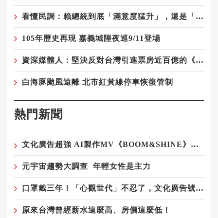
看懂民調：賴總統到底「滿意度猛升」，還是「不滿意度狂飆」？
105年歷史再現 嘉義城隍夜巡9/11登場
資深媒體人：堅決反對台灣引進票房近百億的《給阿嬤的情書》！
白海豚颱風遠離 北市紅黃線停車恢復管制
熱門新聞
文化廣告超強 AI製作MV《BOOM&SHINE》登場！
元宇宙趨勢大調查 年輕女性是主力
口罩戴三年！「心觀世代」不忍了，文化廣告號召IG濾鏡脫口罩
原來台灣曾經薪水這麼高、房價這麼低！