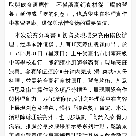
取與飲食適應性。不僅讓高鈣食材從「喝的營
養」延伸成「吃的創意」，也讓學生在料理實作
中學習健康、環保與珍惜食物的重要價值。
本次競賽分為書面初審及現場決賽兩階段辦
理，經專家評選後，共有10支隊伍脫穎而出，於
115年5月31日（星期日）上午於臺北市開南高級
中等學校進行「熊鈣讚小廚師爭霸賽」現場烹飪
決賽。參賽隊伍須於90分鐘內完成1湯1菜共6人份
料理，並需符合高鈣食材應用、營養均衡、創意
巧思及衛生操作等多項評分標準，展現團隊合作
與料理實力。另有5支隊伍設計之料理菜單在內容
上展現創意及特色，獲得「特色獎」肯定。本次
活動除辦理競賽外，也同步規劃「高鈣入菜 骨力
滿滿」推廣分享及成果展示等系列活動，邀請景
美國小營養師分享高鈣料理設計及校園飲食教育