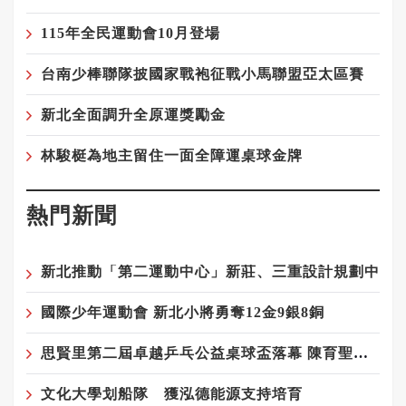
115年全民運動會10月登場
台南少棒聯隊披國家戰袍征戰小馬聯盟亞太區賽
新北全面調升全原運獎勵金
林駿梃為地主留住一面全障運桌球金牌
熱門新聞
新北推動「第二運動中心」新莊、三重設計規劃中
國際少年運動會 新北小將勇奪12金9銀8銅
思賢里第二屆卓越乒乓公益桌球盃落幕 陳育聖、吳柏陞勇奪冠軍
文化大學划船隊 獲泓德能源支持培育