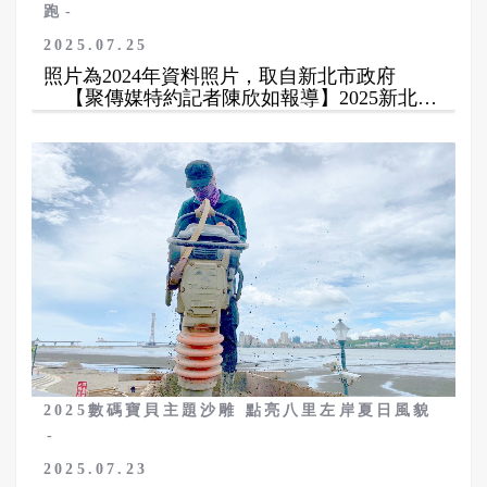
跑
2025.07.25
照片為2024年資料照片，取自新北市政府
【聚傳媒特約記者陳欣如報導】2025新北歡
樂耶誕城系列首波登場活動「耶誕快追！新北
市耶誕馬拉松接力賽」將於12月7日（週日）
在新北市政府市民廣場舉行。賽事當天清晨時
分，新北歡樂耶誕城的耶誕燈飾將為奔馳在縣
民大道上的耶誕時尚跑者們進行點燈，是整個
耶誕城期間唯一會在清晨亮燈的時刻，為所有
在耶誕城歡樂氛圍下的跑者加油。
新北市府觀旅局表示，本賽事邁入第二屆，
今年調整賽制採三人接力方式完成挑戰，總長
24.7公里，降低組隊人數更易參與。本次賽事
分為兩大組別，競賽組-適合挑戰速度與距離；
變裝組-鼓勵創意節慶裝扮，歡樂加倍。
觀旅局補充，本屆賽事物資全面升級，推出
兼具保暖與造型的潮流毛帽與人氣爆棚的「鈴
2025數碼寶貝主題沙雕 點亮八里左岸夏日風貌
鐺揹帶」。巨型鈴鐺具接棒功能，以幸福鈴聲
妝點耶誕氣氛，成為街頭吸睛裝備。完賽獎牌
採組合式設計，三人完賽後可拼湊成立體耶誕
2025.07.23