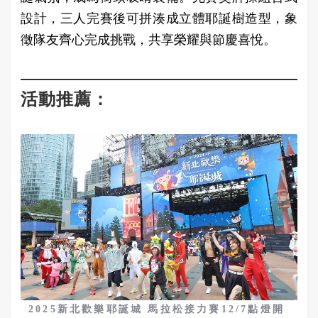
設計，三人完賽後可拼湊成立體耶誕樹造型，象
徵隊友齊心完成挑戰，共享榮耀與節慶喜悅。
活動推薦：
2025新北歡樂耶誕城 馬拉松接力賽12/7點燈開