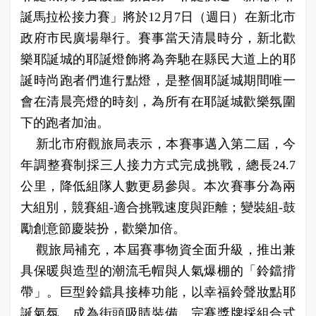
誕馬拉松接力賽」將於12月7日（週日）在新北市
政府市民廣場舉行。賽事當天清晨時分，新北歡
樂耶誕城的耶誕燈飾將為奔馳在縣民大道上的耶
誕時尚跑者們進行點燈，是整個耶誕城期間唯一
會在清晨亮燈的時刻，為所有在耶誕城歡樂氛圍
下的跑者加油。
新北市府觀旅局表示，本賽事邁入第二屆，今
年調整賽制採三人接力方式完成挑戰，總長24.7
公里，降低組隊人數更易參與。本次賽事分為兩
大組別，競賽組-適合挑戰速度與距離；變裝組-鼓
勵創意節慶裝扮，歡樂加倍。
觀旅局補充，本屆賽事物資全面升級，推出兼
具保暖與造型的潮流毛帽與人氣爆棚的「鈴鐺揹
帶」。巨型鈴鐺具接棒功能，以幸福鈴聲妝點耶
誕氣氛，成為街頭吸睛裝備。完賽獎牌採組合式