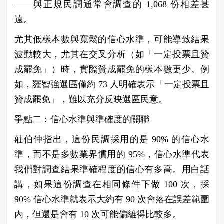
——與正規民調通常會調查的 1,068 份相差甚
遠。
尤其低樣本數與寬鬆的信心水準，可能導致結果
波動較大，尤其在交叉分析（如「一定投票且贊
成罷免」）時，實際贊成罷免的樣本數更少。例
如，羅智強選區僅約 73 人明確表示「一定投票且
贊成罷免」，難以充分反映選區民意。
爭點二：信心水準與準確度的關聯
莊伯仲指出，這份民調採用的是 90% 的信心水
準，而不是多數業界慣用的 95%，信心水準代表
我們對調查結果準確程度的信心有多高。用白話
講，如果這份調查在相同條件下做 100 次，採
90% 信心水準就表示大約有 90 次會落在誤差範圍
內，但還是會有 10 次可能偏離得比較多。