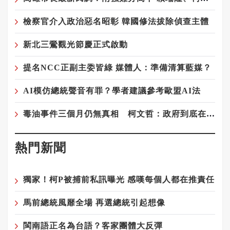
檢察官介入政治惡名昭彰 韓國修法拔除偵查主體
新北三鶯觀光節慶正式啟動
提名NCC正副主委皆綠 媒體人：準備清算藍媒？
AI模仿總統聲音有罪？學者建議參考歐盟AI法
毒油事件三個月仍無真相 柯文哲：政府到底在隱瞞什麼？
熱門新聞
獨家！柯P被捕前私訊曝光 感嘆每個人都在推責任
馬前總統風靡全場 再選總統引起想像
閩南語正名為台語？客家團體大反彈