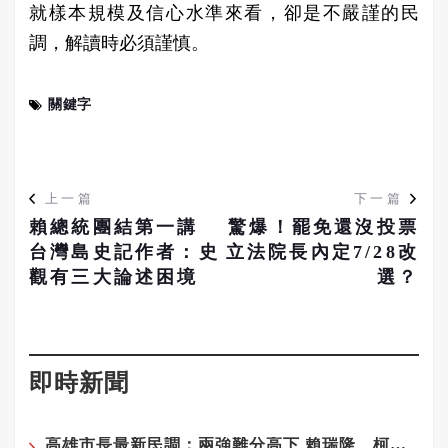
就樣本規模及信心水準來看，卻是不嚴謹的民
調，解讀時必須謹慎。
關鍵字
上一篇
下一篇
賴總統團結第一講
驚爆！罷免還沒投票
台灣島史記作者：史
立法院長內定7/28改
觀有三大論述困境
選？
即時新聞
高雄市長最新民調：兩強難分高下 賴瑞隆、柯志恩差距在誤差範圍內