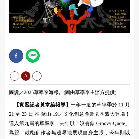
-
A
+
圖說／
2025
草率季海報。
(
圖由草率季主辦方提供
)
【實習記者黃韋綸報導】
一年一度的草率季於
11
月
21
至
23
日
在
華山
1914
文化創意產業園區盛大登場！
邁入第九屆的草率季，去年以「沒有錯
Groovy Quote
」
為題，鼓勵創作者無邊界地展現自身主張，今年則以