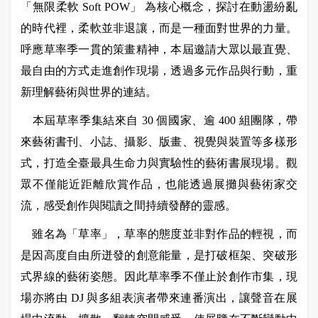
「無限柔軟
Soft POW
」
為核心概念，探討在動盪紛亂
的時代裡，柔軟並非退讓，而是一種面對世界的力量。
呼應草率季一貫的策畫精神，本屆邀請大眾以最直覺、
最自由的方式走進創作現場，透過多元作品與行動，重
新理解藝術與世界的連結。
本屆草率季集結來自
30
個國家、逾
400
組團隊，帶
來藝術書刊、小誌、攝影、版畫、視覺與裝置等多樣形
式，打造全臺最具生命力與實驗性的藝術書展現場。觀
眾不僅能近距離欣賞作品，也能透過展攤與藝術家交
流，感受創作與閱讀之間持續發酵的靈感。
雖名為「草率」，草率的態度並非對作品的輕視，而
是因高度自由所迸發的創意能量，是打破框架、突破形
式界線的藝術姿態。因此草率季不僅止於創作市集，現
場亦將由
DJ
與多組表演者帶來連番演出，讓聲音在展