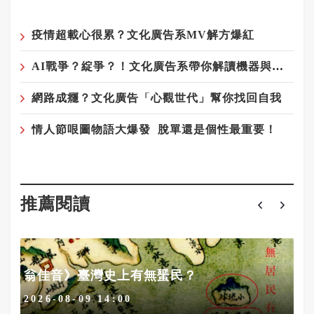
疫情超載心很累？文化廣告系MV解方爆紅
AI戰爭？綻爭？！文化廣告系帶你解讀機器與人類的奧妙關係
網路成癮？文化廣告「心觀世代」幫你找回自我
情人節哏圖物語大爆發 脫單還是個性最重要！
推薦閱讀
代
翁佳音》臺灣史上有無蜑民？
2026-08-09 14:00