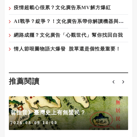
疫情超載心很累？文化廣告系MV解方爆紅
AI戰爭？綻爭？！文化廣告系帶你解讀機器與人類的奧妙關係
網路成癮？文化廣告「心觀世代」幫你找回自我
情人節哏圖物語大爆發 脫單還是個性最重要！
推薦閱讀
代
翁佳音》臺灣史上有無蜑民？
2026-08-09 14:00