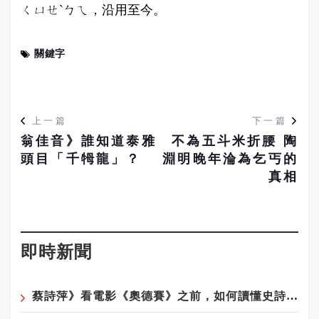
ㄑㄩㄝˋㄅㄟ，沿用至今。
關鍵字
上一篇
下一篇
翁佳音》誰知道泰雅
不為五斗米折腰 陶
頭目「千牳龍」？
淵明晚年淪為乞丐的
真相
即時新聞
蔡詩萍》看電影《奧德賽》之前，如何讀懂史詩《奧德賽》！之2