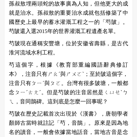
孫叔敖埋兩頭蛇的故事廣為人知，但他更大的成
就是治水。孫叔敖的重要治水成就包括修築了中
國歷史上最早的蓄水灌溉工程之一的「芍陂」。
芍陂還入選2015年的世界灌溉工程遺產名單。
芍陂現在通稱安豐塘，位於安徽省壽縣，是古代
淮河流域水利工程。
芍這個字，根據《教育部重編國語辭典修訂
本》，注音只有ㄕㄠˊ與ㄕㄨㄛˋ；至於陂這個字，
注音只有ㄆㄧˊ與ㄆㄛ。台灣有很多陂塘，一般都
念ㄆㄧˊㄊㄤˊ。但是芍陂的注音居然是ㄑㄩㄝˋㄅ
ㄟ，音同鵲碑。這到底是怎麼一回事呢？
芍陂在歷史記載首次出現於《漢書》，唐朝學者
顏師古當時就註記「芍，音鵲」。原來是因為地
名的讀音，一般會依據當地話音，當地古音是念