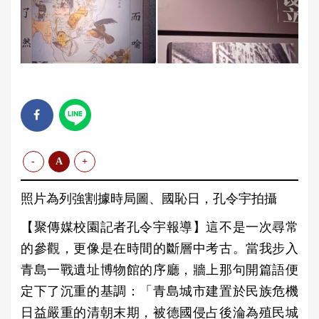
-
A
+
照片為列強割據時局圖、國恥日，孔令宇拍攝
【聚傳媒校園記者孔令宇報導】這不是一次尋常
的參觀，更像是在時間的斷層中考古。當我步入
青島一戰遺址博物館的序廳，牆上那句開篇語便
定下了沉重的基調：「青島城市建置於民族危機
日益嚴重的清朝末期，被德國侵占後淪為殖民城