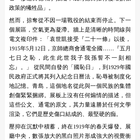
政策的犧牲品」。
然而，掠奪從不因一場戰役的結束而停止。下一
個展區，空氣更為凝滯。牆上是清晰的時間線與
電文複印件：「袁世凱接受『二十一條』以後，
1915年5月12日，京師總商會通電全國……『五月
七日之恥，此生此世我子我孫誓不一刻相
忘』。」 從民間自發的「國恥日」，到1929年國
民政府正式將其列入紀念日曆法，恥辱被制度化
地記憶。青島，這個地名從此與一個民族的集體
創傷緊緊捆綁。展板上沒有任何煽情的描述，但
這些公文、通電的原文，其力量遠勝於任何文學
渲染，它們是歷史傷口結成的、最堅硬的痂。
壓抑在沉默中積蓄，終在1919年的春天爆發。展
廳中央，數張放大的黑白照片形成強大的視覺衝