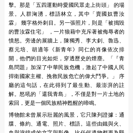
擊。那是「五四運動時愛國民眾走上街頭」 的場
景。人群洶湧，標語林立，其中「賣國奴曹汝
霖」 幾字格外刺目。另一張照片，則是「被搗毀
的曹汝霖住宅」 ，一片狼藉中充斥著被侮辱者的
憤怒。旁邊的展牆上，陳獨秀、李大釗、魯迅、
蔡元培、胡適等《新青年》同仁的肖像依次排
開，他們的目光如炬，穿透歷史的煙塵。「『青
島問題』加深了中華民族危機，激起了中國人民
捍衛國家主權、挽救民族危亡的偉大鬥爭。」 序
廳的這句話，在此得到了最生動、最澎湃的註
解。怒吼的「還我青島」，不僅是對一片土地的
索回，更是一個民族精神甦醒的啼鳴。
博物館未曾展示壯麗的風景，它只陳列證據：通
牒、條約、通電、照片、標語。這些由鐵與火、
血與淚鑄成的文字與影像，比任何遺物都更為堅