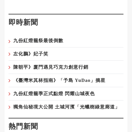
即時新聞
九份紅燈籠祭最後倒數
左化鵬》妃子笑
陳朝平》廈門遇見巧克力創意行銷
《臺灣米其林指南》「予島 YuDao」摘星
九份紅燈籠季正式點燈 閃耀山城夜色
獨角仙秘境大公開 土城河濱「光蠟樹綠意廊道」
熱門新聞