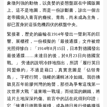
象徵列強的動物，以貪婪的姿態盤踞在中國版圖
上。這不是地圖，而是一份診斷書，診出一個古
老帝國病入膏肓的癥候。青島，尚未成為主角，
卻已置身於這張危機四伏的棋盤中央。
緊接著，歷史的齒輪在1914年發出一聲刺耳的巨
響。展櫃裡，一份模擬的「最後通牒」文件被燈
光照得慘白：「1914年8月15日，日本對德國發出
最後通牒……未達目的後，於8月23日向德國宣
戰。」 旁邊的說明冷靜地指出，所謂「履行英日
同盟條約」不過是藉口，真實意圖是「佔領青
島」。字裡行間，強權的邏輯冰冷如鐵。我彷彿
聽見百年前膠州灣的炮聲，那些為爭奪這塊第一
次世界大戰「遠東唯一戰場」而傾瀉的鋼鐵，將
這片土地深深灼傷。前言中的話在此得到印證：
它「慘遭日德戰爭摧殘，成為德日推行侵略擴張