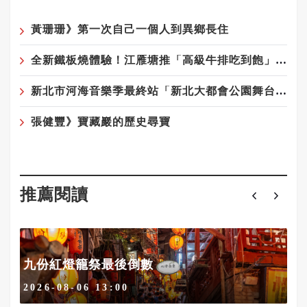
黃珊珊》第一次自己一個人到異鄉長住
全新鐵板燒體驗！江雁塘推「高級牛排吃到飽」，給饕客最豪華的味蕾享受
新北市河海音樂季最終站「新北大都會公園舞台」8/23-24登場
張健豐》寶藏巖的歷史尋寶
推薦閱讀
九份紅燈籠祭最後倒數
2026-08-06 13:00