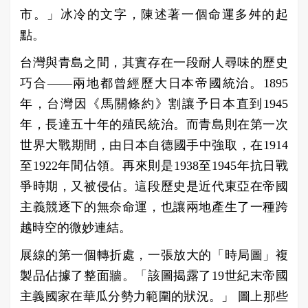
市。」冰冷的文字，陳述著一個命運多舛的起
點。
台灣與青島之間，其實存在一段耐人尋味的歷史
巧合——兩地都曾經歷大日本帝國統治。1895
年，台灣因《馬關條約》割讓予日本直到1945
年，長達五十年的殖民統治。而青島則在第一次
世界大戰期間，由日本自德國手中強取，在1914
至1922年間佔領。再來則是1938至1945年抗日戰
爭時期，又被侵佔。這段歷史是近代東亞在帝國
主義競逐下的無奈命運，也讓兩地產生了一種跨
越時空的微妙連結。
展線的第一個轉折處，一張放大的「時局圖」複
製品佔據了整面牆。「該圖揭露了19世紀末帝國
主義國家在華瓜分勢力範圍的狀況。」 圖上那些