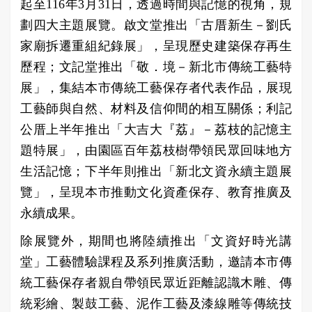
起至116年3月31日，透過時間與記憶的視角，規
劃四大主題展覽。啟文堂推出「古厝新生－劉氏
家廟拆遷重組紀錄展」，呈現歷史建築保存再生
歷程；文記堂推出「敬．境－新北市傳統工藝特
展」，集結本市傳統工藝保存者代表作品，展現
工藝師與自然、材料及信仰間的相互關係；利記
公厝上半年推出「大吉大『荔』－荔枝的記憶主
題特展」，由園區百年荔枝樹帶領民眾回味地方
生活記憶；下半年則推出「新北文資永續主題展
覽」，呈現本市推動文化資產保存、教育推廣及
永續成果。
除展覽外，期間也將陸續推出「文資好時光講
堂」工藝體驗課程及系列推廣活動，邀請本市傳
統工藝保存者親自帶領民眾近距離認識木雕、傳
統彩繪、製鼓工藝、泥作工藝及漆線雕等傳統技