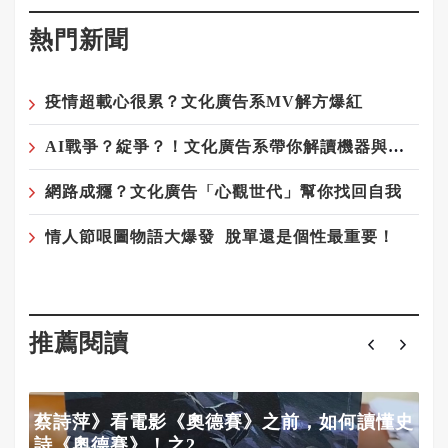
熱門新聞
疫情超載心很累？文化廣告系MV解方爆紅
AI戰爭？綻爭？！文化廣告系帶你解讀機器與人類的奧妙關係
網路成癮？文化廣告「心觀世代」幫你找回自我
情人節哏圖物語大爆發 脫單還是個性最重要！
推薦閱讀
蔡詩萍》看電影《奧德賽》之前，如何讀懂史
詩《奧德賽》！之2