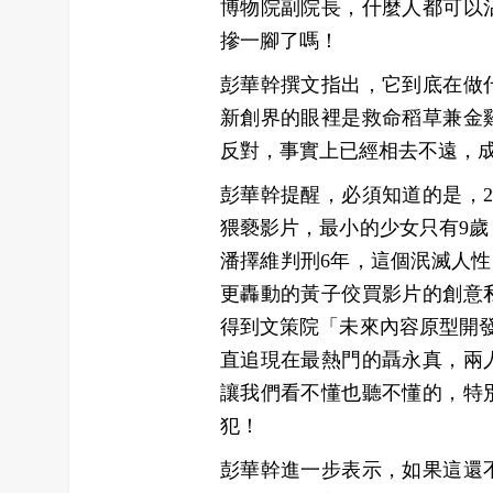
博物院副院長，什麼人都可以
摻一腳了嗎！
彭華幹撰文指出，它到底在做
新創界的眼裡是救命稻草兼金
反對，事實上已經相去不遠，
彭華幹提醒，必須知道的是，2
猥褻影片，最小的少女只有9歲
潘擇維判刑6年，這個泯滅人
更轟動的黃子佼買影片的創意
得到文策院「未來內容原型開發
直追現在最熱門的聶永真，兩
讓我們看不懂也聽不懂的，特
犯！
彭華幹進一步表示，如果這還