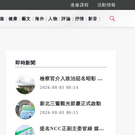
進修課程
活動情報
遊
健康
藝文
海外
人物
評論
抒情
影音
即時新聞
檢察官介入政治惡名昭彰 韓國修法拔除偵查主體
2026-08-03 08:14
新北三鶯觀光節慶正式啟動
2026-08-03 06:15
提名NCC正副主委皆綠 媒體人：準備清算藍媒？