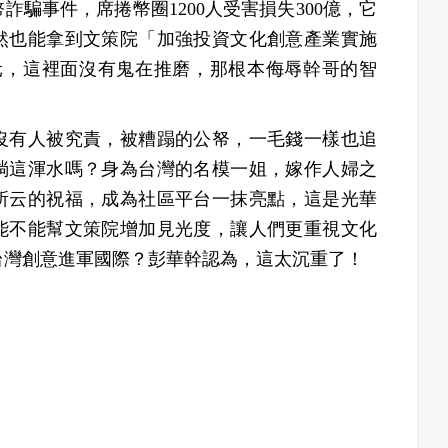
騙事件，席捲幣圈1200人受害損失300億，它
然也能拿到文策院「加強投資文化創意產業實施
元，這裡面沒有鬼在推磨，那根本侮辱幹哥的智
沒有人被究責，被糟蹋的公帑，一毛錢一樣也追
淌這渾水嗎？身為台灣的名模一姐，嫁作人婦之
所云的祝福，成為社區平台一抹亮點，這是光華
能不能幫文策院增加見光度，讓人們更重視文化
台灣創意進軍國際？彭華幹認為，這太沉重了！