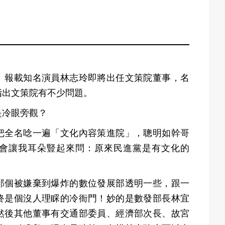
】報載知名演員林志玲即將出任文策院董事，名
指出文策院有不少問題。
是冷眼旁觀？
把全名唸一遍「文化內容策進院」，聰明如幹哥
會讓我耳朵豎起來問：原來民進黨是有文化的
那個被嫌棄到爆炸的數位發展部透明一些，跟一
終是個沒人理睬的冷衙門！妙的是數發部長林宜
然後其他董事有交通部委員、經濟部次長、故宮