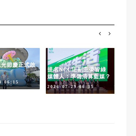
觀光節慶正式啟
提名NCC正副主委皆綠
AI
媒體人：準備清算藍媒？
者建
3 06:15
2026-07-29 06:35
2026