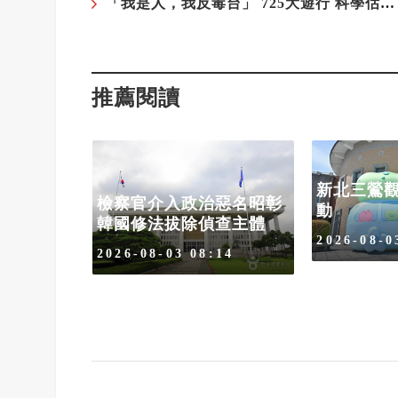
「我是人，我反毒台」 725大遊行 科學估算參與人數9-12萬人
推薦閱讀
新北三鶯
檢察官介入政治惡名昭彰
動
韓國修法拔除偵查主體
毒台」
2026-08-0
2026-08-03 08:14
10