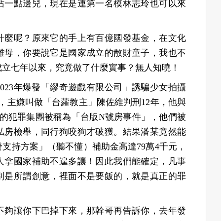
沾一點邊兒，現在是連第一名模林志玲也可以來
什麼呢？原來它的手上有百億國發基金，在文化
雞母，你要說它是國家成立的散財童子，我也不
成立七年以來，究竟做了什麼實事？無人知曉！
023年爆發「繆奇遊戲有限公司」誘騙少女拍攝
，主嫌叫做「台蘿教主」陳佐維判刑12年，他與
性的犯罪集團被稱為「台版N號房事件」，他們被
私房檢舉，同行狗咬狗才破獲。結果潘某竟然能
支持方案」（聽不懂）補助金高達79萬4千元，
人拿國家補助不遑多讓！因此我們能確定，凡事
別是所謂創意，裡面不是要飯的，就是真正的罪
不夠讓你下巴掉下來，那幹哥再告訴你，去年發