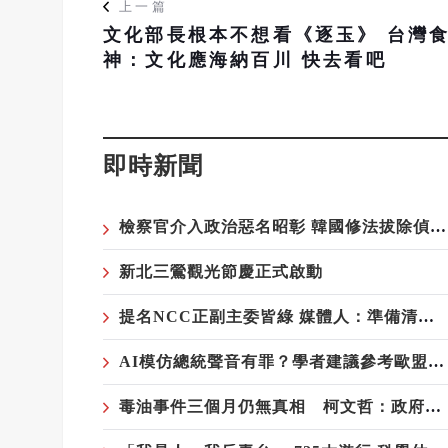
上一篇
文化部長根本不想看《逐玉》 台灣
神：文化應海納百川 快去看吧
即時新聞
檢察官介入政治惡名昭彰 韓國修法拔除偵查主體
新北三鶯觀光節慶正式啟動
提名NCC正副主委皆綠 媒體人：準備清算藍媒？
AI模仿總統聲音有罪？學者建議參考歐盟AI法
毒油事件三個月仍無真相 柯文哲：政府到底在隱瞞什麼？