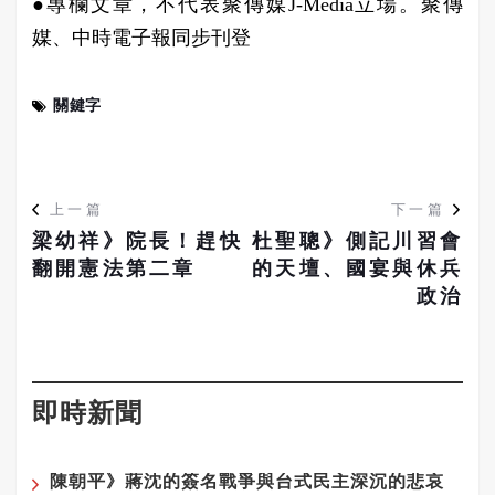
●專欄文章，不代表聚傳媒J-Media立場。聚傳
媒、中時電子報同步刊登
關鍵字
上一篇
下一篇
梁幼祥》院長！趕快
杜聖聰》側記川習會
翻開憲法第二章
的天壇、國宴與休兵
政治
即時新聞
陳朝平》蔣沈的簽名戰爭與台式民主深沉的悲哀