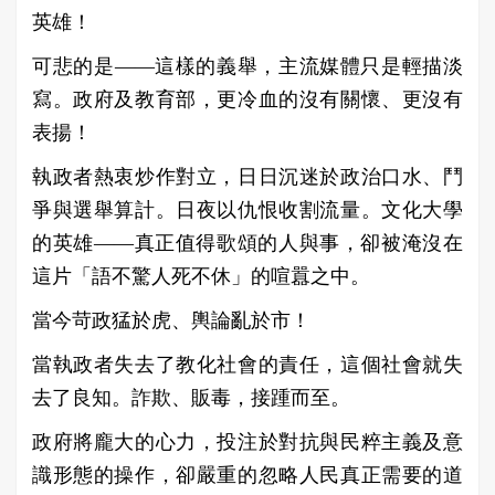
英雄！
可悲的是——這樣的義舉，主流媒體只是輕描淡
寫。政府及教育部，更冷血的沒有關懷、更沒有
表揚！
執政者熱衷炒作對立，日日沉迷於政治口水、鬥
爭與選舉算計。日夜以仇恨收割流量。文化大學
的英雄——真正值得歌頌的人與事，卻被淹沒在
這片「語不驚人死不休」的喧囂之中。
當今苛政猛於虎、輿論亂於市！
當執政者失去了教化社會的責任，這個社會就失
去了良知。詐欺、販毒，接踵而至。
政府將龐大的心力，投注於對抗與民粹主義及意
識形態的操作，卻嚴重的忽略人民真正需要的道