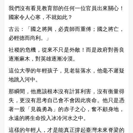
我們沒有看見教育部的任何一位官員出來關心！
國家令人心寒，不就如此？
古云：「國之將興，必貴師而重傅；國之將亡，
必輕德而尚利。」
社稷的危機，從來不只是外敵！而是政府對善良
逐漸麻木，對英雄逐漸冷漠。
這位大學的年輕孩子，見老翁落水，他毫不遲疑
地跳入河中。
那瞬間，他應該根本沒有計算利害，沒有衡量得
失，更沒有思考自己會不會因此喪命。他只是憑
著一股「見義勇為」的赤子之心，奮不顧身地，
永遠的將生命投入冰冷河水之中。
這樣的年輕人，才是能真正撐起臺灣未來脊梁的