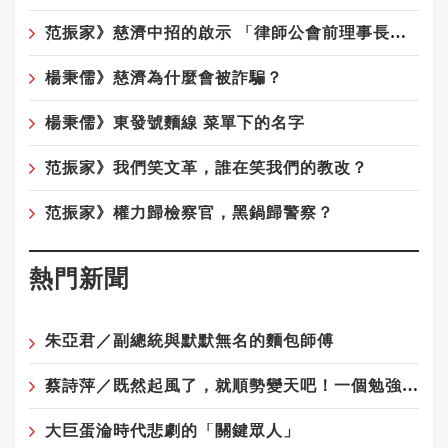
范振家》慈濟中招的啟示 「律師公會前理事長」這種專業人士騙局更厲害
楊秉儒》慈濟為什麼會被詐騙？
楊秉儒》東發號麵線 菜單下的名字
范振家》我們笑文革，誰在笑我們的教改？
范振家》權力歸檢察官，黑鍋歸警察？
熱門新聞
朱亞君／副總統與默默無名的麵包師傅
蔡詩萍／既然起風了，就順勢變天吧！一個勉強算文化人的感觸
大巨蛋淪時代悲劇的「關鍵眾人」