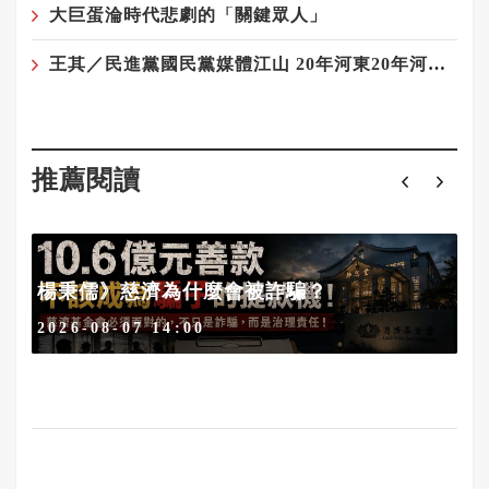
大巨蛋淪時代悲劇的「關鍵眾人」
王其／民進黨國民黨媒體江山 20年河東20年河西——藍軍與媒體最遠的距離
推薦閱讀
楊秉儒》慈濟為什麼會被詐騙？
2026-08-07 14:00