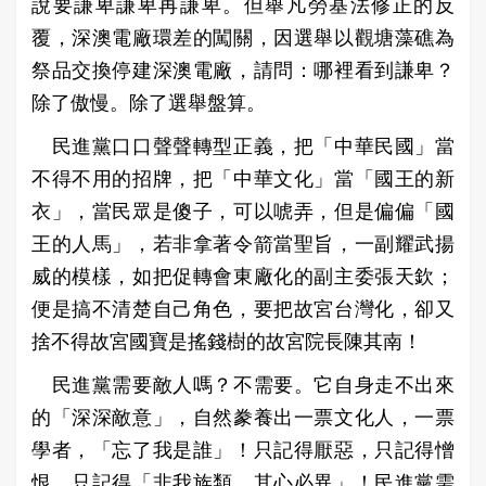
說要謙卑謙卑再謙卑。但舉凡勞基法修正的反
覆，深澳電廠環差的闖關，因選舉以觀塘藻礁為
祭品交換停建深澳電廠，請問：哪裡看到謙卑？
除了傲慢。除了選舉盤算。
民進黨口口聲聲轉型正義，把「中華民國」當
不得不用的招牌，把「中華文化」當「國王的新
衣」，當民眾是傻子，可以唬弄，但是偏偏「國
王的人馬」，若非拿著令箭當聖旨，一副耀武揚
威的模樣，如把促轉會東廠化的副主委張天欽；
便是搞不清楚自己角色，要把故宮台灣化，卻又
捨不得故宮國寶是搖錢樹的故宮院長陳其南！
民進黨需要敵人嗎？不需要。它自身走不出來
的「深深敵意」，自然豢養出一票文化人，一票
學者，「忘了我是誰」！只記得厭惡，只記得憎
恨，只記得「非我族類，其心必異」！民進黨需