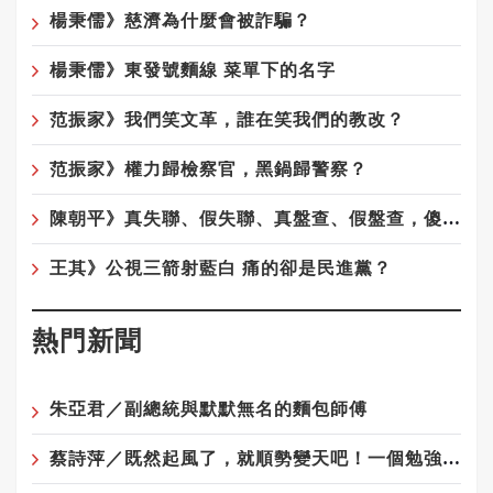
楊秉儒》慈濟為什麼會被詐騙？
楊秉儒》東發號麵線 菜單下的名字
范振家》我們笑文革，誰在笑我們的教改？
范振家》權力歸檢察官，黑鍋歸警察？
陳朝平》真失聯、假失聯、真盤查、假盤查，傻傻分不清！
王其》公視三箭射藍白 痛的卻是民進黨？
熱門新聞
朱亞君／副總統與默默無名的麵包師傅
蔡詩萍／既然起風了，就順勢變天吧！一個勉強算文化人的感觸