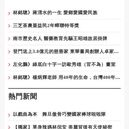
林銘聰》蔣渭水的一生 愛鄉愛國愛民族
三芝茶農粟益民2年蟬聯特等獎
南市歷史名人 醫藥教育先驅王昭雄故居掛牌
登門送上3.8億元的慈善家 東華書局創辦人卓家伉儷
左化鵬》綠底白十字一訪歐秀雄（官不為）畫室
林銘聰》楊炳輝老師 用40年的生命，台灣400年的痕跡
熱門新聞
以戲曲為本 舞旦傲骨巧變國家棒球啦啦隊
【獨家】單身辣媽林倪安 美麗背後有天使秘密