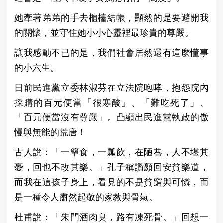
她牽著弟弟的手去櫃檯結帳，顯然的是要避開我
的關懷，並守住她小小心靈裡最珍貴的尊嚴。
讓我感動不已的是，我們社會居然還有這麼懂事
的小六生。
日前民進黨立委林淑芬在立法院咆哮，抱怨院內
採購的百元便當「很寒酸」、「難吃死了」、
「百元便當沒有尊嚴」。凸顯出民進黨執政的傲
慢與無能的荒唐！
古人說：「一簞食，一瓢飲，在陋巷，人不堪其
憂，回也不改其樂。」孔子稱讚顏回安貧樂道，
而我在這孩子身上，看見的不是貧窮與可憐，而
是一種令人肅然起敬的家教與骨氣。
杜甫說：「朱門酒肉臭，路有凍死骨。」回想一