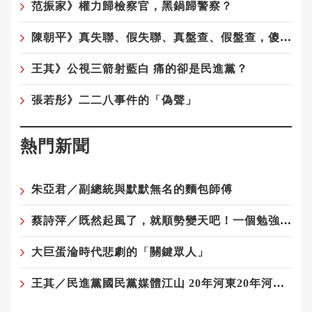
范振家》權力歸檢察官，黑鍋歸警察？
陳朝平》真失聯、假失聯、真盤查、假盤查，傻傻分不清！
王其》公視三箭射藍白 痛的卻是民進黨？
張若彤》二二八事件的「偽聲」
熱門新聞
朱亞君／副總統與默默無名的麵包師傅
蔡詩萍／既然起風了，就順勢變天吧！一個勉強算文化人的感觸
大巨蛋淪時代悲劇的「關鍵眾人」
王其／民進黨國民黨媒體江山 20年河東20年河西——藍軍與媒體最遠的距離