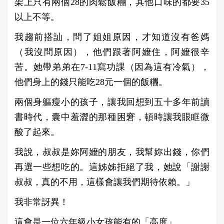
架上只有兩個28的肉鬆飯糰，其他口味的都要35
以上不等。
我趨前搭訕，問了姐姐原因，才知道沒有爸媽
（我沒問原因），他們跟著阿嬤住，阿嬤很辛
苦。她帶弟弟在7-11寫功課（因為這有冷氣），
他們身上的錢只能吃28元一個的飯糰。
兩個身軀瘦小的孩子，讓我回想到五十多年前讀
書時代，囊中羞澀的那種困窘，頓時讓我眼眶微
酸了起來。
我說，叔叔是妳阿嬤的朋友，我幫妳出錢，你們
再選一些想吃的。這姊姊拒絕了我，她說「謝謝
叔叔，真的不用，這樣會讓我們期待依賴。」
我非常訝異！
這會是一位六年級小女孩能有的「高度」。