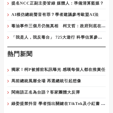
提名NCC正副主委皆綠 媒體人：準備清算藍媒？
AI模仿總統聲音有罪？學者建議參考歐盟AI法
毒油事件三個月仍無真相 柯文哲：政府到底在隱瞞什麼？
「我是人，我反毒台」 725大遊行 科學估算參與人數9-12萬人
熱門新聞
獨家！柯P被捕前私訊曝光 感嘆每個人都在推責任
馬前總統風靡全場 再選總統引起想像
閩南語正名為台語？客家團體大反彈
綠委提禁抖音 學者指出關鍵在TikTok及小紅書 以及極權vs民主