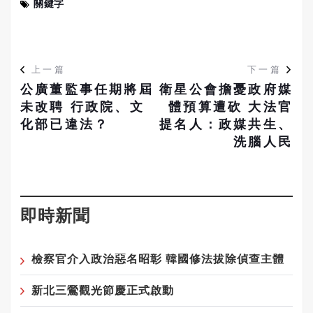
關鍵字
上一篇
下一篇
公廣董監事任期將屆
衛星公會擔憂政府媒
未改聘 行政院、文
體預算遭砍 大法官
化部已違法？
提名人：政媒共生、
洗腦人民
即時新聞
檢察官介入政治惡名昭彰 韓國修法拔除偵查主體
新北三鶯觀光節慶正式啟動