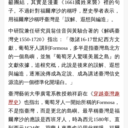
籲團結，其實是漫畫《1661國姓來襲》裡的句
子。不過針對福爾摩沙的稱呼，歷史學者表示，
用福爾摩沙稱呼臺灣是「誤解、遐想與編造」。
中研院兼任研究員翁佳音與黃驗合著的《解碼臺
灣史1550-1720》指出：「徵諸16-17世紀西方文
獻，葡萄牙人講到Formosa，多半是指臺灣島北方
的一個島嶼，並無『葡萄牙人驚嘆美麗之島』的
文獻依據，追根究柢，此說是後來的誤解、遐想
與編造，逐漸訛傳成為定說、成為講述臺灣信史
源流的一個標準化開場白。」
臺灣藝術大學廣電系教授賴祥蔚在《
穿越臺灣趣
歷史
》也指出，葡萄牙人一開始所稱的Formosa，
不是指臺灣，而是更北的島嶼。最早稱臺灣是福
爾摩沙的應該是西班牙人，時為西元1580年。直
到西元1624年，荷蘭人來臺也沿用此稱呼，福爾