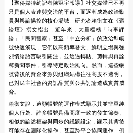
【聚傳媒特約記者陳冠宇報導】社交媒體已不再
只是個人表達與交流的平台，而逐漸成為政治動
員與輿論操控的核心場域。研究者賴御文在《聚
論壇》撰文指出，近年來，大量標榜「時事評
論」「民間觀察」甚至「中立分析」的政治型帳
號快速湧現，它們以高頻率發文、鮮明立場與強
烈情緒語言吸引關注，並透過轉貼、剪輯與再詮
釋新聞事件，引導特定政治風向。然而，這些帳
號背後的資金來源與組織結構往往高度不透明，
已對民主社會的資訊品質與公共討論造成實質威
脅。
賴御文說，這類帳號的運作模式顯示其並非單純
個人行為。許多帳號具備高度一致的發文節奏、
相似的論述框架與同步的議題設定，顯示其背後
可能存在團隊化操作，甚至跨平台協同運作。例