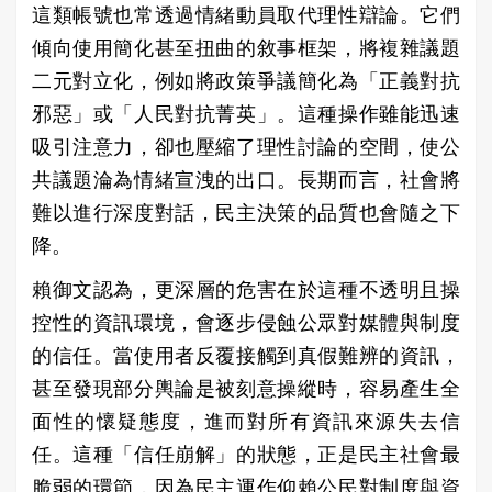
這類帳號也常透過情緒動員取代理性辯論。它們
傾向使用簡化甚至扭曲的敘事框架，將複雜議題
二元對立化，例如將政策爭議簡化為「正義對抗
邪惡」或「人民對抗菁英」。這種操作雖能迅速
吸引注意力，卻也壓縮了理性討論的空間，使公
共議題淪為情緒宣洩的出口。長期而言，社會將
難以進行深度對話，民主決策的品質也會隨之下
降。
賴御文認為，更深層的危害在於這種不透明且操
控性的資訊環境，會逐步侵蝕公眾對媒體與制度
的信任。當使用者反覆接觸到真假難辨的資訊，
甚至發現部分輿論是被刻意操縱時，容易產生全
面性的懷疑態度，進而對所有資訊來源失去信
任。這種「信任崩解」的狀態，正是民主社會最
脆弱的環節，因為民主運作仰賴公民對制度與資