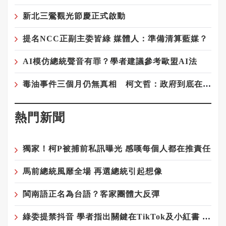
新北三鶯觀光節慶正式啟動
提名NCC正副主委皆綠 媒體人：準備清算藍媒？
AI模仿總統聲音有罪？學者建議參考歐盟AI法
毒油事件三個月仍無真相 柯文哲：政府到底在隱瞞什麼？
熱門新聞
獨家！柯P被捕前私訊曝光 感嘆每個人都在推責任
馬前總統風靡全場 再選總統引起想像
閩南語正名為台語？客家團體大反彈
綠委提禁抖音 學者指出關鍵在TikTok及小紅書 以及極權vs民主