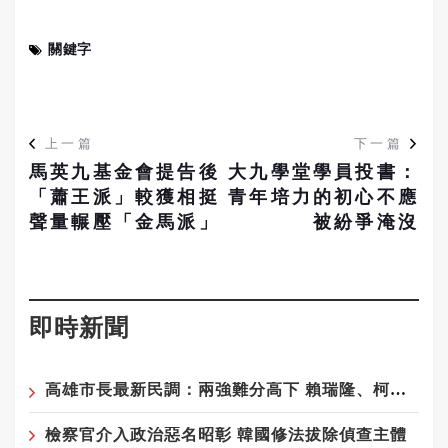
關鍵字
上一篇
下一篇
馬英九基金會提告後
大九學堂學員投書：
「蕭王派」較獲相挺
青年培力的初心不應
聲量輾壓「金馬派」
被紛爭淹沒
即時新聞
高雄市長最新民調：兩強難分高下 賴瑞隆、柯志恩差距在誤差範圍內
檢察官介入政治惡名昭彰 韓國修法拔除偵查主體