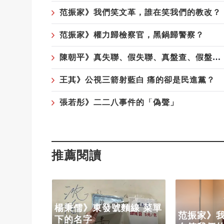
范振家》我們笑文革，誰在笑我們的教改？
范振家》權力歸檢察官，黑鍋歸警察？
陳朝平》真失聯、假失聯、真盤查、假盤查，傻傻分不清！
王其》公視三箭射藍白 痛的卻是民進黨？
張若彤》二二八事件的「偽聲」
推薦閱讀
事件的
楊秉儒》東發號麵線 菜單
范振家》
下的名字