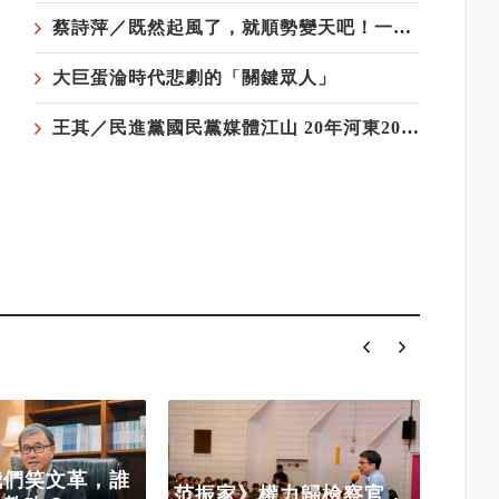
蔡詩萍／既然起風了，就順勢變天吧！一個勉強算文化人的感觸
大巨蛋淪時代悲劇的「關鍵眾人」
王其／民進黨國民黨媒體江山 20年河東20年河西——藍軍與媒體最遠的距離
陳朝
我們笑文革，誰
聯、
范振家》權力歸檢察官，