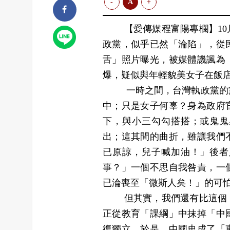
-
A
+
【愛傳媒程富陽專欄】10月
政黨，似乎已然「淪陷」，從
舌」照片曝光，被媒體譏諷為
爆，疑似與年輕貌美女子在飯
一時之間，台灣執政黨的黨
中；只是女子何辜？身為政府
下，與小三勾勾搭搭；或鬼鬼
出；這其間的曲折，雖讓我們
已原諒，兒子喊加油！」後者
事？」一個不思自我咎責，一
已淪喪至「微斯人矣！」的可
但其實，我們還有比這個「
正從教育「課綱」中抹掉「中
復獨立。於是，中國史成了「