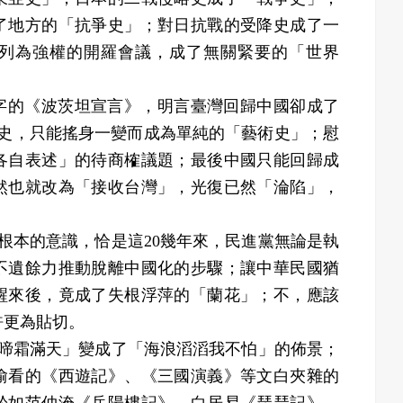
了地方的「抗爭史」；對日抗戰的受降史成了一
列為強權的開羅會議，成了無關緊要的「世界
《波茨坦宣言》，明言臺灣回歸中國卻成了
化史，只能搖身一變而成為單純的「藝術史」；慰
各自表述」的待商榷議題；最後中國只能回歸成
然也就改為「接收台灣」，光復已然「淪陷」，
的意識，恰是這20幾年來，民進黨無論是執
不遺餘力推動脫離中國化的步驟；讓中華民國猶
醒來後，竟成了失根浮萍的「蘭花」；不，應該
許更為貼切。
霜滿天」變成了「海浪滔滔我不怕」的佈景；
偷偷看的《西遊記》、《三國演義》等文白夾雜的