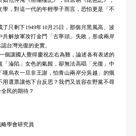
於如范仲淹《岳陽樓記》，白居易《琵琶記》，
文學，對這一代的年輕學子而言，恐怕更是「不
剩下1949年10月25日，那個月黑風高、波
中共解放軍攻打金門「古寧頭」失敗，形成兩岸
承認台灣光復的史實。
個讓國人覺得慶祝左右為難，論述各有表述的
黨「淪陷」女色的氣餒，卻無法高唱「光復」中
「嘆烏衣一旦非王謝，怕青山兩岸分吳越」的慨
不用選票讓他下台反思？我們又豈容在野黨不尋
合全民的期待？
戰略學會研究員