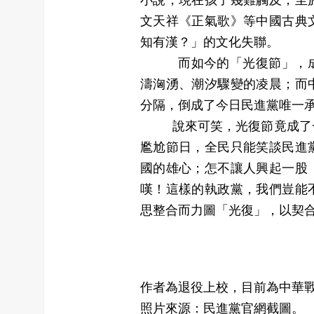
小說，現在孩子幾難觸及，至
文天祥《正氣歌》等中國古典
知有漢？」的文化失聯。
而如今的「光復節」，成了只
濤洶湧、潮汐驟變的凌晨；而
分隔，倒成了今日民進黨唯一
說來可笑，光復節竟成了一
尷尬節日，全民只能笑談民進
國的雄心；怎不讓人興起一股
嘆！這樣的執政黨，我們豈能
思整合而力圖「光復」，以契
作者為退役上校，目前為中華
照片來源：民進黨官網截圖。