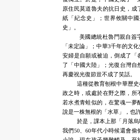
原住民莫道魯夫的抗日史，成
紙「紀念史」；世界攸關中國
史」。
美國總統杜魯門親自簽字的
「未定論」；中華3千年的文
安婦是自願或被迫，倒成了「
了「中國大陸」；光復台灣自
再慶祝光復節豈不成了笑話。
這種從教育刨根中華歷史根本
政之時，或處於在野之際，所
若水煮青蛙似的，在驚魂一夢
說是一株無根的「水草」，也
於是，課本上那「月落烏啼
我們50、60年代小時候還會