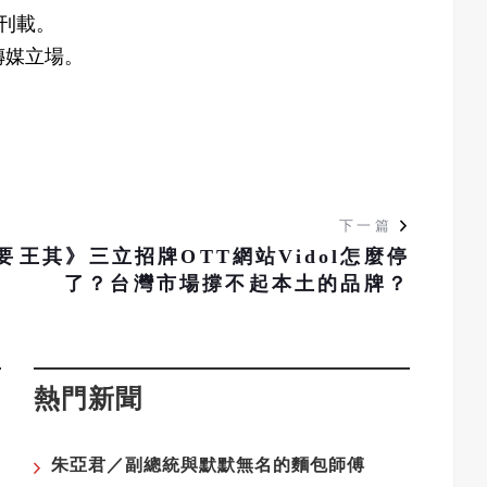
刊載。
愛傳媒立場。
下一篇
要
王其》三立招牌OTT網站Vidol怎麼停
了？台灣市場撐不起本土的品牌？
熱門新聞
朱亞君／副總統與默默無名的麵包師傅