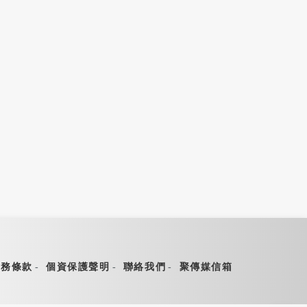
王其》公視三箭射藍白 痛
不清！
-08-03 14:00
的卻是民進黨？
2026-08-03 13:26
服務條款
個資保護聲明
聯絡我們
聚傳媒信箱