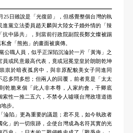
25日雖說是「光復節」，但感覺整個台灣的執
民進黨立法委員趙天麟與大陸女子婚外情的「辣
「抗中舔共」，到當前行政院副院長鄭文燦被踢
店私會「熊抱」的畫面被廣傳。
公職人員，似乎正深陷沉淪於一片「黃海」之
官員或民意最高代表，竟或冠冕堂皇於朗朗乾坤
祟祟於暗夜孤房中，與非原配貌美女子同進同
不忍多問多想；但兩人的回覆，前者竟是「太太
則乾脆來個「此人非本尊，人家約會，干卿底
個索性一推二五六，不禁令人噓嘆台灣政壇道德
怕地步。
淪陷」更為重要的議題；君不見，如今執政者
國化」的一切痕跡，企使台灣成為名符其實的光
東亞史」；日本的二戰侵略史成了「戰爭史」；