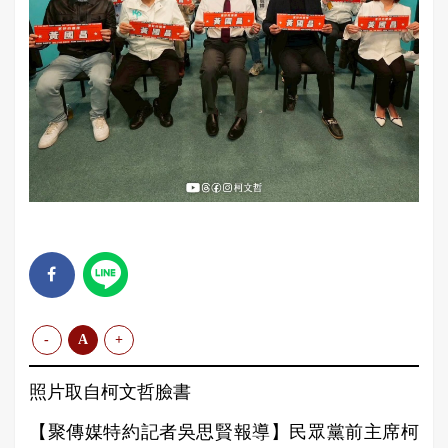
-
A
+
照片取自柯文哲臉書
【聚傳媒特約記者吳思賢報導】民眾黨前主席柯