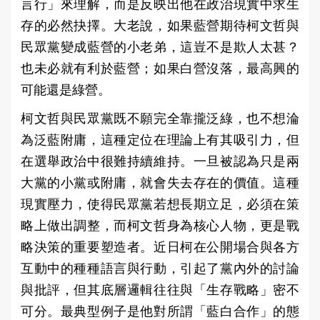
言行」來理解，而是反映出他在政治現實中求生
存的必然抉擇。大老說，如果藍營期待柯文哲與
民眾黨變成藍營的小老弟，這豈不是欺人太甚？
也未必就有利於藍營；如果白營沒落，最高興的
可能還是綠營。
柯文哲與民眾黨既不願完全靠攏泛綠，也不想淪
為泛藍附庸，這種定位在理論上有其吸引力，但
在選舉政治中很難持續維持。一旦被認為只是兩
大黨的小黨或附庸，就會失去存在的價值。這種
現實壓力，使得民眾黨若想長期立足，必須在策
略上做出調整，而柯文哲身為核心人物，更是戰
略決策的重要塑造者。近日柯在公開場合與各方
互動中的種種語言與行動，引起了黨內外的討論
與批評，但其底層邏輯往往與「生存戰略」密不
可分。最典型例子是他對所謂「藍白合作」的態