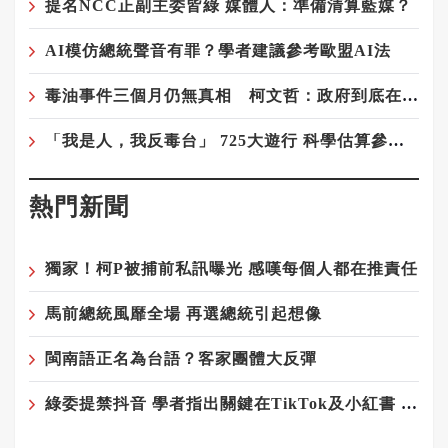
提名NCC正副主委皆綠 媒體人：準備清算藍媒？
AI模仿總統聲音有罪？學者建議參考歐盟AI法
毒油事件三個月仍無真相 柯文哲：政府到底在隱瞞什麼？
「我是人，我反毒台」 725大遊行 科學估算參與人數9-12萬人
熱門新聞
獨家！柯P被捕前私訊曝光 感嘆每個人都在推責任
馬前總統風靡全場 再選總統引起想像
閩南語正名為台語？客家團體大反彈
綠委提禁抖音 學者指出關鍵在TikTok及小紅書 以及極權vs民主