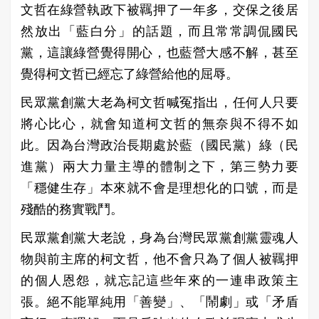
文哲在綠營執政下被羈押了一年多，交保之後居
然放出「藍白分」的話題，而且常常調侃國民
黨，這讓綠營覺得開心，也藍營大感不解，甚至
覺得柯文哲已經忘了綠營給他的屈辱。
民眾黨創黨大老為柯文哲喊冤指出，任何人只要
將心比心，就會知道柯文哲的無奈與不得不如
此。因為台灣政治長期處於藍（國民黨）綠（民
進黨）兩大力量主導的體制之下，第三勢力要
「穩健生存」本來就不會是理想化的口號，而是
殘酷的務實戰鬥。
民眾黨創黨大老說，身為台灣民眾黨創黨靈魂人
物與前主席的柯文哲，他不會只為了個人被羈押
的個人恩怨，就忘記這些年來的一連串政策主
張。絕不能單純用「善變」、「鬧劇」或「矛盾