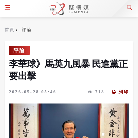
首頁
評論
評論
李華球》馬英九風暴 民進黨正
要出擊
2026-05-28 05:46
718
列印