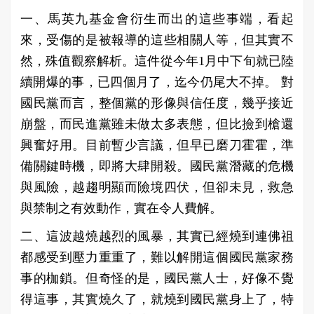
一、馬英九基金會衍生而出的這些事端，看起
來，受傷的是被報導的這些相關人等，但其實不
然，殊值觀察解析。這件從今年1月中下旬就已陸
續開爆的事，已四個月了，迄今仍尾大不掉。 對
國民黨而言，整個黨的形像與信任度，幾乎接近
崩盤，而民進黨雖未做太多表態，但比撿到槍還
興奮好用。目前暫少言議，但早已磨刀霍霍，準
備關鍵時機，即將大肆開殺。國民黨潛藏的危機
與風險，越趨明顯而險境四伏，但卻未見，救急
與禁制之有效動作，實在令人費解。
二、這波越燒越烈的風暴，其實已經燒到連佛祖
都感受到壓力重重了，難以解開這個國民黨家務
事的枷鎖。但奇怪的是，國民黨人士，好像不覺
得這事，其實燒久了，就燒到國民黨身上了，特