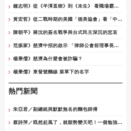
鐘志明》從《半澤直樹》到《未生》 看職場霸凌為何始終無解
黃宏哲》從二戰時期的美國「徳美協會」看「中華統一促進黨」
陳朝平》蔣沈的簽名戰爭與台式民主深沉的悲哀
范振家》慈濟中招的啟示 「律師公會前理事長」這種專業人士騙局更厲害
楊秉儒》慈濟為什麼會被詐騙？
楊秉儒》東發號麵線 菜單下的名字
熱門新聞
朱亞君／副總統與默默無名的麵包師傅
蔡詩萍／既然起風了，就順勢變天吧！一個勉強算文化人的感觸