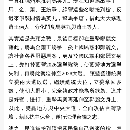
一直在強烈地批判馬英九。現在知道馬出事了，
馬、金、蕭、王紛爭，綠營這些名嘴撿到槍，反
過來假裝同情馬英九，幫馬爭辯，借此大大修理
蕭王倆人，分化鬥臭馬英九與蕭王等人。
其實這是先頭之戰，最後目標卻在重擊鄭麗文，
藉此，將馬金蕭王紛爭，炎上國民黨和鄭麗文。
讓社會各界厭惡馬案，更及於國民黨和鄭麗文身
上，先打掉藍營2026選舉態勢，使藍營地方選舉
失利，再將此勢延伸至2028大選。 讓藍營總統與
立委兩大選敗選，繼續總統大位，立委拿回多
數，使朝大野小，完全執政才能為所欲為。這才
是綠營，慢打、重擊馬案再延伸至鄭麗文身上。
以此，雙贏地方與中央大選，全面攻佔台灣政
壇，藉以抗中保台，遂行法理台獨之志。
總之，民進黨撿到這把國民黨自己送來的槍，怎