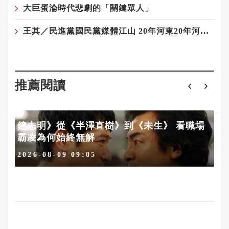
大巨蛋淪時代悲劇的「關鍵眾人」
王其／民進黨國民黨媒體江山 20年河東20年河西——藍軍與媒體最遠的距離
推薦閱讀
鐘志明》從《半澤直樹》到《未生》 看職場
霸凌為何始終無解
2026-08-09 09:05