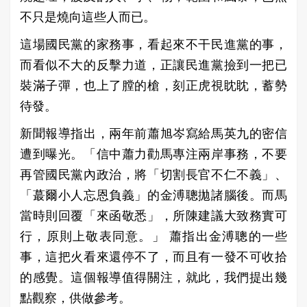
不只是燒向這些人而已。
這場國民黨的家務事，看起來不干民進黨的事，
而看似不大的反擊力道，正讓民進黨撿到一把已
裝滿子彈，也上了膛的槍，刻正虎視眈眈，蓄勢
待發。
新聞報導指出，兩年前蕭旭岑寫給馬英九的密信
遭到曝光。「信中蕭力勸馬專注兩岸事務，不要
再管國民黨內政治，將「切割長官不仁不義」、
「蕞爾小人忘恩負義」的金溥聰拋諸腦後。而馬
當時則回覆「來函敬悉」，所陳建議大致務實可
行，原則上敬表同意。」 蕭指出金溥聰的一些
事，這把火看來還停不了，而且有一發不可收拾
的感覺。這個報導值得關注，就此，我們提出幾
點觀察，供做參考。