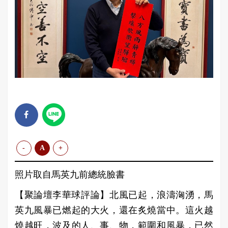
-
A
+
照片取自馬英九前總統臉書
【聚論壇李華球評論】​​​北風已起，浪濤洶湧，馬
英九風暴已燃起的大火，還在炙燒當中。這火越
燒越旺，波及的人、事、物，範圍和風暴，已然