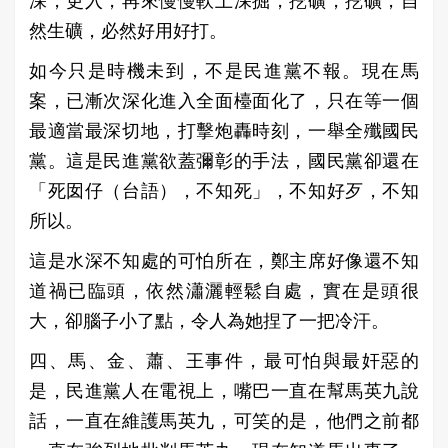
深，更入，再來慢慢軟土深掘，挖礦，挖礦，自
然生礦，必然好用好打。
如今只是時機未到，不是民進黨不報。現在馬
案，已漸次深化進入全面檯面化了，只在等一個
最適當最深切地，打擊炮轟時刻，一舉全殲國民
黨。這是民進黨欲蓋彌彰的手法，國民黨卻還在
「死囡仔（台語），不知死」，不知好歹，不知
所以。
這是水深不知處的可怕所在，鄭主席好像還不知
道禍已臨頭，依然瀟灑輕鬆自處，實在是頭很
大，卻腦子小了點，令人為她捏了一把冷汗。
四、馬、金、蕭、王事件，最可怕與最奸惡的
是，民進黨人在電視上，嘴巴一直在幫馬英九說
話，一直在維護馬英九，可笑的是，他們之前都