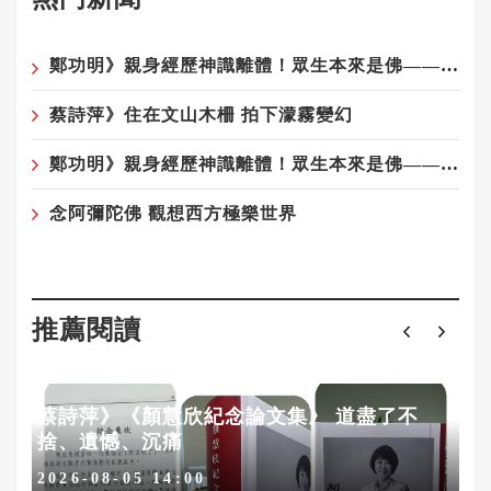
鄭功明》親身經歷神識離體！眾生本來是佛——宇宙真相在念佛中顯現4——回家：一場淚水與花開的覺醒之旅
蔡詩萍》住在文山木柵 拍下濛霧變幻
鄭功明》親身經歷神識離體！眾生本來是佛——宇宙真相在念佛中顯現6——夢境層層疊：心性本源，圓證常寂光
念阿彌陀佛 觀想西方極樂世界
推薦閱讀
蔡詩萍》《顏慧欣紀念論文集》 道盡了不
捨、遺憾、沉痛
2026-08-05 14:00