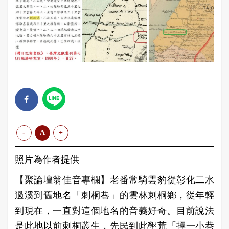
-
A
+
照片為作者提供
【聚論壇翁佳音專欄】老番常騎雲豹從彰化二水
過溪到舊地名「刺桐巷」的雲林刺桐鄉，從年輕
到現在，一直對這個地名的音義好奇。目前說法
是此地以前刺桐叢生，先民到此墾荒「擇一小巷