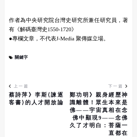
作者為中央研究院台灣史研究所兼任研究員，著
有《解碼臺灣史1550-1720》
●專欄文章，不代表J-Media 聚傳媒立場。
關鍵字
上一篇
下一篇
蔡詩萍》李斯⟨諫逐
鄭功明》親身經歷神
客書⟩的人才開放論
識離體！眾生本來是
佛——宇宙真相在念
佛中顯現9——念佛
久了才明白：菩薩一
直都在