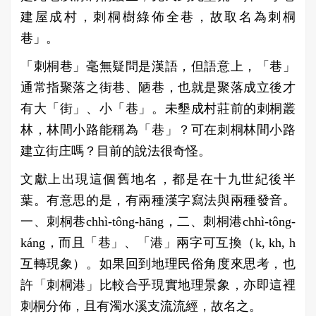
建屋成村，刺桐樹綠佈全巷，故取名為刺桐
巷」。
「刺桐巷」毫無疑問是漢語，但語意上，「巷」
通常指聚落之街巷、陋巷，也就是聚落成立後才
有大「街」、小「巷」。未墾成村莊前的刺桐叢
林，林間小路能稱為「巷」？可在刺桐林間小路
建立街庄嗎？目前的說法很奇怪。
文獻上出現這個舊地名，都是在十九世紀後半
葉。有意思的是，有兩種漢字寫法與兩種發音。
一、刺桐巷chhì-tông-hāng，二、刺桐港chhì-tông-
káng，而且「巷」、「港」兩字可互換（k, kh, h
互轉現象）。如果回到地理民俗角度來思考，也
許「刺桐港」比較合乎現實地理景象，亦即這裡
刺桐分佈，且有濁水溪支流流經，故名之。