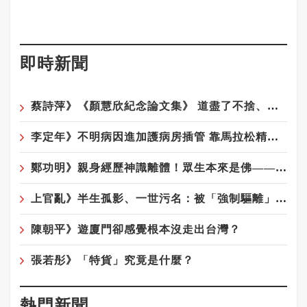
即時新聞
蔡詩萍》《顏慧欣紀念論文集》 道盡了不捨、遺憾、沉痛
李定年》不明病因進加護病房插管 靠馬拉松精神從鬼門關返回
鄭功明》親身經歷神識離體！眾生本來是佛——宇宙真相在念佛中顯現10——念佛驚覺：原來佛性從未離開你
上官亂》半生孤影、一世污名：被「強制驅離」陰影籠罩的榮民陸配遺屬們
陳朝平》遊廈門卻感覺根本沒走出台灣？
張若彤》「特貨」究竟是什麼？
熱門新聞