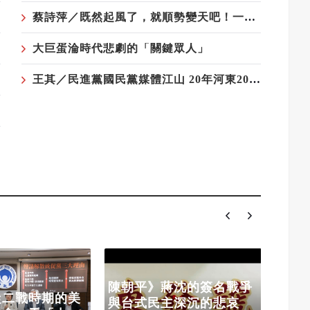
蔡詩萍／既然起風了，就順勢變天吧！一個勉強算文化人的感觸
大巨蛋淪時代悲劇的「關鍵眾人」
王其／民進黨國民黨媒體江山 20年河東20年河西——藍軍與媒體最遠的距離
范振
陳朝平》蔣沈的簽名戰爭
「律
從二戰時期的美
與台式民主深沉的悲哀