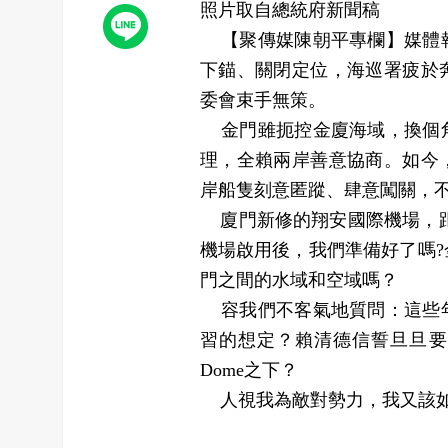
照片取自總統府新聞稿
【聚傳媒陳朝平專欄】媒體報
下錨、關閉定位，海巡署疲於
委會束手無策。
金門雖扼控金廈海域，換個角
理，全賴兩岸善意協商。如今
岸船隻刻意匿蹤、肆意闖關，
廈門新修的翔安國際機場，距
機場啟用後，我們準備好了嗎
門之間的水域和空域嗎？
容我們不客氣地質問：這些年
習的想定？賴清德信誓旦旦要
Dome之下？
人視我為敵對勢力，我又該