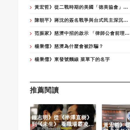
黃宏哲》從二戰時期的美國「徳美協會」看「中華統一促進黨」
陳朝平》蔣沈的簽名戰爭與台式民主深沉的悲哀
范振家》慈濟中招的啟示 「律師公會前理事長」這種專業人士騙局更厲害
楊秉儒》慈濟為什麼會被詐騙？
楊秉儒》東發號麵線 菜單下的名字
推薦閱讀
鐘志明》從《半澤直樹》
麵線 菜單
到《未生》 看職場霸凌為
黃宏哲》