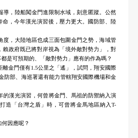
導，陸船闖金門進限制水域，刻意匿蹤。公然
奔命，今年漢光演習後，壓力更大。國防部、陸
度，大陸地區也成三面包圍金門之勢，海域管
，賴政府既已將對岸視為「境外敵對勢力」，對
不都是可預期的、「敵對勢力」應有的作為嗎？
離金門僅有1.5公里之「遙」，試問，翔安國際
?金防部、海巡署還有能力管轄翔安國際機場和金
的漢光演習，何曾將金門、馬祖的防禦納入演
打造「台灣之盾」時，可曾將金馬地區納入T-
如何因應呢？