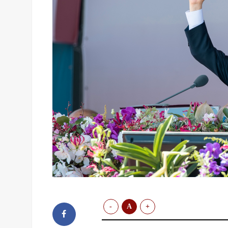
-
A
+