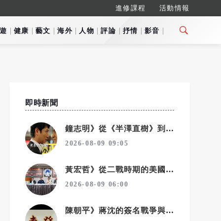
進修課程
活動情報
遊
健康
藝文
海外
人物
評論
抒情
影音
即時新聞
鐘志明》從《半澤直樹》到《未生》 看職場霸凌為何始終無解
2026-08-09 09:05
黃宏哲》從二戰時期的美國「徳美協會」看「中華統一促進黨」
2026-08-09 06:00
陳朝平》蔣沈的簽名戰爭與台式民主深沉的悲哀