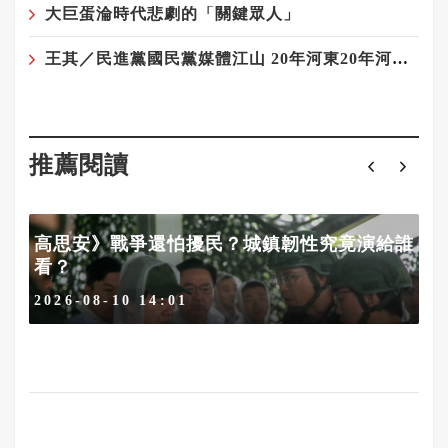
大巨蛋淪時代悲劇的「關鍵眾人」
王其／民進黨國民黨媒體江山 20年河東20年河西——藍軍與媒體最遠的距離
推薦閱讀
高思安》戰爭還怕擾民？城鎮韌性究竟演給誰
看？
2026-08-10 14:01