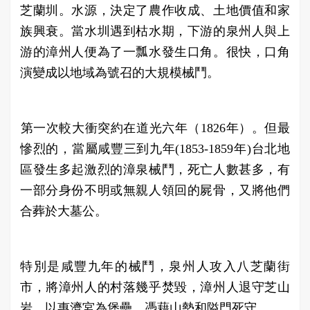
芝蘭圳。水源，決定了農作收成、土地價值和家
族興衰。當水圳遇到枯水期，下游的泉州人與上
游的漳州人便為了一瓢水發生口角。很快，口角
演變成以地域為號召的大規模械鬥。
​第一次較大衝突約在道光六年（1826年）。但最
慘烈的，當屬咸豐三到九年(1853-1859年)台北地
區發生多起激烈的漳泉械鬥，死亡人數甚多，有
一部分身份不明或無親人領回的屍骨，又將他們
合葬於大墓公。
特別是咸豐九年的械鬥，泉州人攻入八芝蘭街
市，將漳州人的村落幾乎焚毀，漳州人退守芝山
岩，以惠濟宮為堡壘，憑藉山勢和隘門死守。