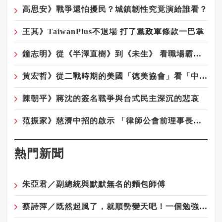
高思安》戰爭還怕擾民？城鎮韌性究竟演給誰看？
王其》TaiwanPlus不退場 打了黨政軍條款一巴掌
鐘志明》從《半澤直樹》到《未生》 看職場霸凌為何始終無解
黃宏哲》從二戰時期的美國「徳美協會」看「中華統一促進黨」
陳朝平》蔣沈的簽名戰爭與台式民主深沉的悲哀
范振家》慈濟中招的啟示 「律師公會前理事長」這種專業人士騙局更厲害
熱門新聞
朱亞君／副總統與默默無名的麵包師傅
蔡詩萍／既然起風了，就順勢變天吧！一個勉強算文化人的感觸