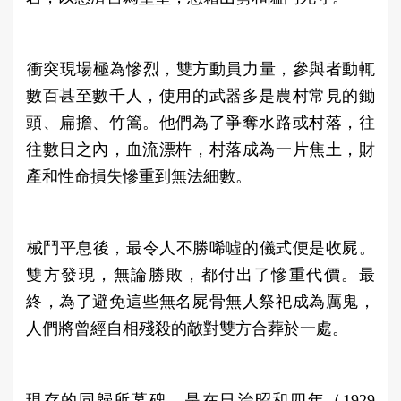
​衝突現場極為慘烈，雙方動員力量，參與者動輒
數百甚至數千人，使用的武器多是農村常見的鋤
頭、扁擔、竹篙。他們為了爭奪水路或村落，往
往數日之內，血流漂杵，村落成為一片焦土，財
產和性命損失慘重到無法細數。
​械鬥平息後，最令人不勝唏噓的儀式便是收屍。
雙方發現，無論勝敗，都付出了慘重代價。最
終，為了避免這些無名屍骨無人祭祀成為厲鬼，
人們將曾經自相殘殺的敵對雙方合葬於一處。
現存的同歸所墓碑，是在日治昭和四年（1929