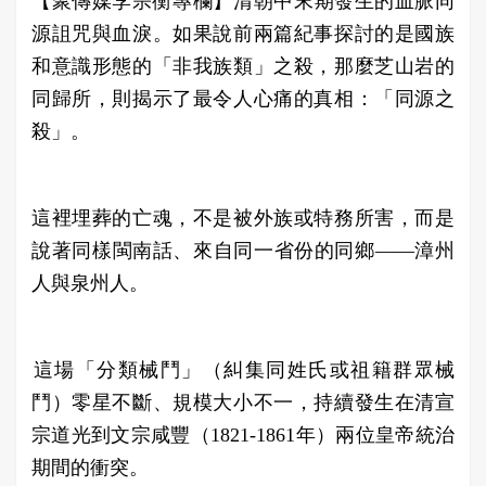
【聚傳媒李宗衡專欄】​​​清朝中末期發生的血脈同
源詛咒與血淚。如果說前兩篇紀事探討的是國族
和意識形態的「非我族類」之殺，那麼芝山岩的
同歸所，則揭示了最令人心痛的真相：「同源之
殺」。
這裡埋葬的亡魂，不是被外族或特務所害，而是
說著同樣閩南話、來自同一省份的同鄉——漳州
人與泉州人。
​這場「分類械鬥」（糾集同姓氏或祖籍群眾械
鬥）零星不斷、規模大小不一，持續發生在清宣
宗道光到文宗咸豐（1821-1861年）兩位皇帝統治
期間的衝突。