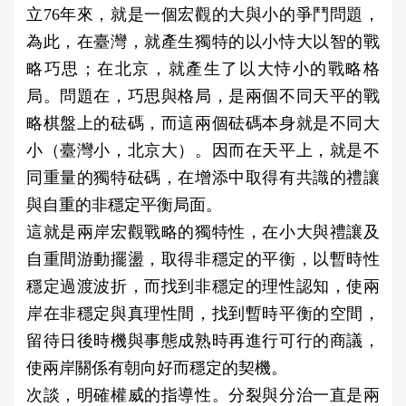
立76年來，就是一個宏觀的大與小的爭鬥問題，
為此，在臺灣，就產生獨特的以小恃大以智的戰
略巧思；在北京，就產生了以大恃小的戰略格
局。問題在，巧思與格局，是兩個不同天平的戰
略棋盤上的砝碼，而這兩個砝碼本身就是不同大
小（臺灣小，北京大）。因而在天平上，就是不
同重量的獨特砝碼，在增添中取得有共識的禮讓
與自重的非穩定平衡局面。
這就是兩岸宏觀戰略的獨特性，在小大與禮讓及
自重間游動擺盪，取得非穩定的平衡，以暫時性
穩定過渡波折，而找到非穩定的理性認知，使兩
岸在非穩定與真理性間，找到暫時平衡的空間，
留待日後時機與事態成熟時再進行可行的商議，
使兩岸關係有朝向好而穩定的契機。
次談，明確權威的指導性。分裂與分治一直是兩