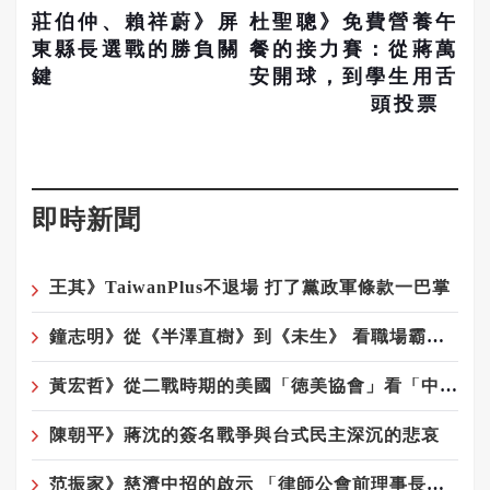
莊伯仲、賴祥蔚》屏
杜聖聰》免費營養午
東縣長選戰的勝負關
餐的接力賽：從蔣萬
鍵
安開球，到學生用舌
頭投票
即時新聞
王其》TaiwanPlus不退場 打了黨政軍條款一巴掌
鐘志明》從《半澤直樹》到《未生》 看職場霸凌為何始終無解
黃宏哲》從二戰時期的美國「徳美協會」看「中華統一促進黨」
陳朝平》蔣沈的簽名戰爭與台式民主深沉的悲哀
范振家》慈濟中招的啟示 「律師公會前理事長」這種專業人士騙局更厲害