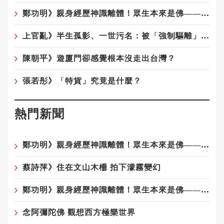
鄭功明》親身經歷神識離體！眾生本來是佛——宇宙真相在念佛中顯現10——念佛驚覺：原來佛性從未離開你
上官亂》半生孤影、一世污名：被「強制驅離」陰影籠罩的榮民陸配遺屬們
陳朝平》遊廈門卻感覺根本沒走出台灣？
張若彤》「特貨」究竟是什麼？
熱門新聞
鄭功明》親身經歷神識離體！眾生本來是佛——宇宙真相在念佛中顯現4——回家：一場淚水與花開的覺醒之旅
蔡詩萍》住在文山木柵 拍下濛霧變幻
鄭功明》親身經歷神識離體！眾生本來是佛——宇宙真相在念佛中顯現6——夢境層層疊：心性本源，圓證常寂光
念阿彌陀佛 觀想西方極樂世界