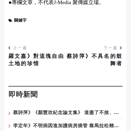
●專欄文章，不代表J-Media 聚傳媒立場。
關鍵字
上一篇
下一篇
羅文嘉》對這塊自由
蔡詩萍》不具名的鼓
土地的珍惜
舞者
即時新聞
蔡詩萍》《顏慧欣紀念論文集》 道盡了不捨、遺憾、沉痛
李定年》不明病因進加護病房插管 靠馬拉松精神從鬼門關返回