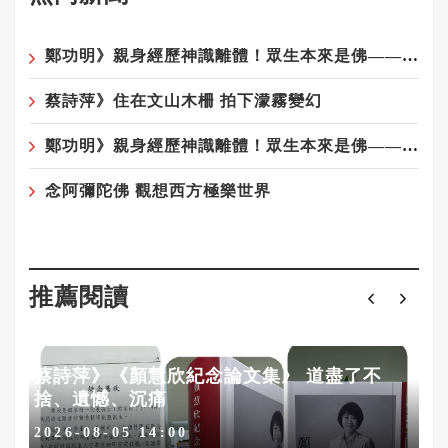
鄭功明》親身經歷神識離體！眾生本來是佛——宇宙真相在念佛中顯現4——回家：一場淚水與花開的覺醒之旅
蔡詩萍》住在文山木柵 拍下濛霧變幻
鄭功明》親身經歷神識離體！眾生本來是佛——宇宙真相在念佛中顯現6——夢境層層疊：心性本源，圓證常寂光
念阿彌陀佛 觀想西方極樂世界
推薦閱讀
蔡詩萍》《顏慧欣紀念論文集》 道盡了不
捨、遺憾、沉痛
2026-08-05 14:00