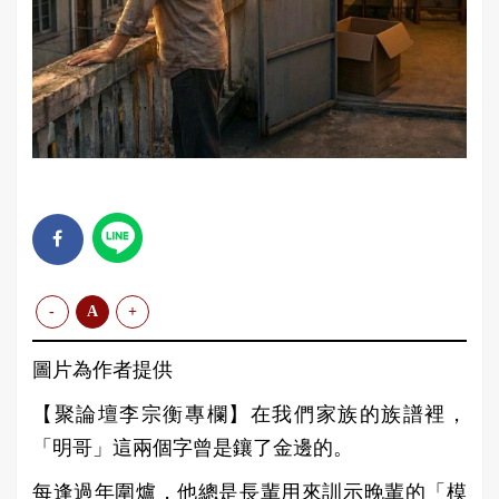
-
A
+
圖片為作者提供
【聚論壇李宗衡專欄】在我們家族的族譜裡，
「明哥」這兩個字曾是鑲了金邊的。
每逢過年圍爐，他總是長輩用來訓示晚輩的「模