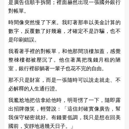
是廣告信順手拆開；裡面赫然出現一張國外銀行
對帳單。
時間像突然慢了下來。我盯著那串以美金計算的
數字，反覆數了好幾遍，才確定不是詐騙，也不
是印刷錯誤。
我看著手裡的對帳單，和他那間頂樓加蓋，感覺
整棟樓都被壓沉了。他住著萬把塊錢月租的陋
室，銀行裡卻躺著一輩子也花不完的自由。
那不只是財富，而是一張隨時可以說走就走、不
必解釋的人生通行證。
我尷尬地把信拿給他時，明哥愣了一下，隨即露
出招牌微笑，輕聲說：「這信封確實像廣告，幫
我保守秘密就好。有錢要低調，我只是想在回美
國前，安靜地過幾天日子。」