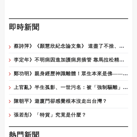
即時新聞
蔡詩萍》《顏慧欣紀念論文集》 道盡了不捨、遺憾、沉痛
李定年》不明病因進加護病房插管 靠馬拉松精神從鬼門關返回
鄭功明》親身經歷神識離體！眾生本來是佛——宇宙真相在念佛中顯現10——念佛驚覺：原來佛性從未離開你
上官亂》半生孤影、一世污名：被「強制驅離」陰影籠罩的榮民陸配遺屬們
陳朝平》遊廈門卻感覺根本沒走出台灣？
張若彤》「特貨」究竟是什麼？
熱門新聞