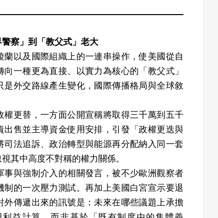
界警察」到「教父式」老大
陵蘭以及國際組織上的一連串操作，使美國從自
轉向一種更為直接、以實力為核心的「教父式」
只是外交路線產生變化，國際傳播格局與全球敘
。
政權更替，一方面公開宣稱將取得三千萬到五千
責出售並主導資金使用安排，引發「政權更迭與
將司法追訴、政治轉型與能源再分配納入同一套
忽視其中高度不對稱的權力關係。
軍事與強制介入的相關發言，被不少歐洲觀察者
機制的一次壓力測試。再加上美國白宮宣示要退
，對外傳遞出來的訊號是：未來在哪些議題上承擔
與利益計算，而非基於「既有制度中的集體義