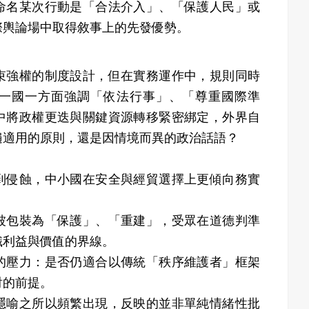
命名某次行動是「合法介入」、「保護人民」或
際輿論場中取得敘事上的先發優勢。
束強權的制度設計，但在實務運作中，規則同時
一國一方面強調「依法行事」、「尊重國際準
中將政權更迭與關鍵資源轉移緊密綁定，外界自
遍適用的原則，還是因情境而異的政治話語？
到侵蝕，中小國在安全與經貿選擇上更傾向務實
被包裝為「保護」、「重建」，受眾在道德判準
識利益與價值的界線。
的壓力：是否仍適合以傳統「秩序維護者」框架
討的前提。
隱喻之所以頻繁出現，反映的並非單純情緒性批