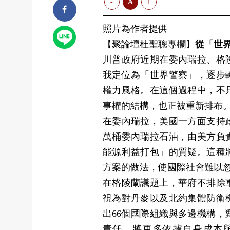
-
A
+
照片為作者提供
【聚論壇杜聖聰專欄】
從「世
川普政府近期在委內瑞拉、格
我定位為「世界警察」，逐步
權力風格。在這個過程中，不
事權的結構，也正被重新排布
在委內瑞拉，美國一方面支持
萬桶委內瑞拉石油，由美方負
能源利益打包」的質疑。這種
方案的做法，使國際社會難以
在格陵蘭議題上，華府不排除
視為對丹麥以及北約集體防衛
出66個國際組織與多邊機構
責任，將更多依據自身成本