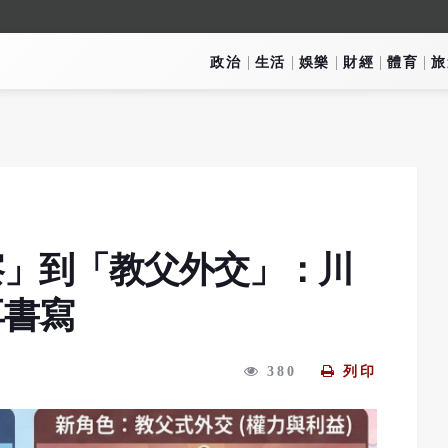
政治
生活
娛樂
財經
體育
旅
察」到「教父外交」：川
再書寫
380
列印