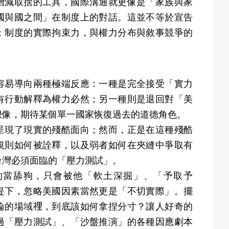
增減取捨的工具，國際溝通就更像是「家族與家
國與國之間」在制度上的對話。這並不等於宣告
：制度的實際拘束力，與權力分布與敘事競爭的
容易導向兩種極端反應：一種是完全接受「實力
有行動解釋為權力必然；另一種則是退回對「美
想像，期待某個單一國家恢復過去的道德角色。
呈現了現實的殘酷面向；然而，正是在這種殘酷
規則如何被詮釋，以及弱者如何在夾縫中爭取有
台灣必須面臨的「壓力測試」。
的當舔狗，只會被他「軟土深掘」、「予取予
提下，忽略美國因素當然更是「不切實際」。擺
論的場域𥚃，到底該如何拿捏分寸？讓人好奇的
過「壓力測試」、「沙盤推演」的各種因應劇本