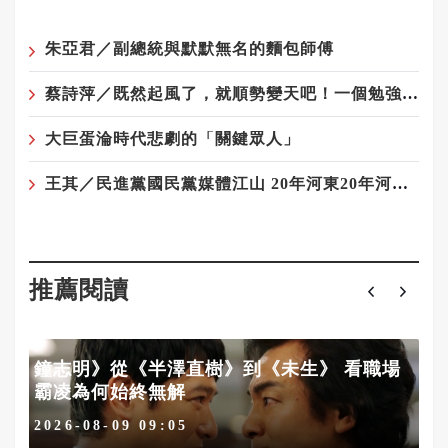
朱亞君／副總統與默默無名的麵包師傅
蔡詩萍／既然起風了，就順勢變天吧！一個勉強算文化人的感觸
大巨蛋淪時代悲劇的「關鍵眾人」
王其／民進黨國民黨媒體江山 20年河東20年河西——藍軍與媒體最遠的距離
推薦閱讀
鐘志明》從《半澤直樹》到《未生》 看職場
霸凌為何始終無解
2026-08-09 09:05