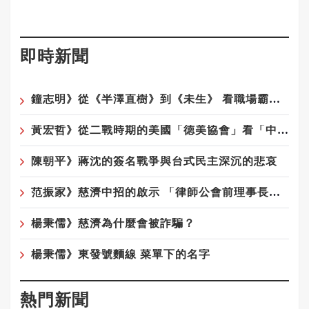
即時新聞
鐘志明》從《半澤直樹》到《未生》 看職場霸凌為何始終無解
黃宏哲》從二戰時期的美國「徳美協會」看「中華統一促進黨」
陳朝平》蔣沈的簽名戰爭與台式民主深沉的悲哀
范振家》慈濟中招的啟示 「律師公會前理事長」這種專業人士騙局更厲害
楊秉儒》慈濟為什麼會被詐騙？
楊秉儒》東發號麵線 菜單下的名字
熱門新聞