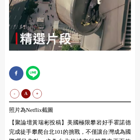
-
A
+
照片為Netflix截圖
【聚論壇黃瑞彬投稿】美國極限攀岩好手霍諾德
完成徒手攀爬台北101的挑戰，不僅讓台灣成為國