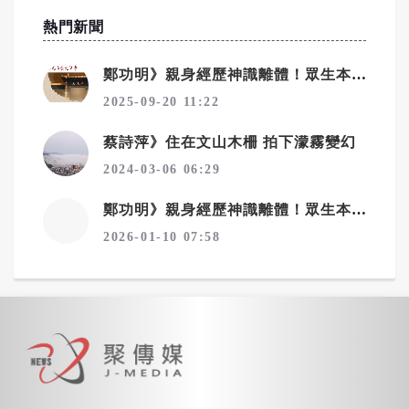
熱門新聞
鄭功明》親身經歷神識離體！眾生本來是佛——宇宙真相在念佛中顯現4——回家：一場淚水與花開的覺醒之旅
2025-09-20 11:22
蔡詩萍》住在文山木柵 拍下濛霧變幻
2024-03-06 06:29
鄭功明》親身經歷神識離體！眾生本來是佛——宇宙真相在念佛中顯現6——夢境層層疊：心性本源，圓證常寂光
2026-01-10 07:58