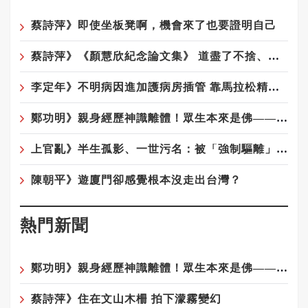
蔡詩萍》即使坐板凳啊，機會來了也要證明自己
蔡詩萍》《顏慧欣紀念論文集》 道盡了不捨、遺憾、沉痛
李定年》不明病因進加護病房插管 靠馬拉松精神從鬼門關返回
鄭功明》親身經歷神識離體！眾生本來是佛——宇宙真相在念佛中顯現10——念佛驚覺：原來佛性從未離開你
上官亂》半生孤影、一世污名：被「強制驅離」陰影籠罩的榮民陸配遺屬們
陳朝平》遊廈門卻感覺根本沒走出台灣？
熱門新聞
鄭功明》親身經歷神識離體！眾生本來是佛——宇宙真相在念佛中顯現4——回家：一場淚水與花開的覺醒之旅
蔡詩萍》住在文山木柵 拍下濛霧變幻