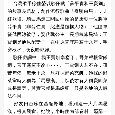
台灣歌手徐佳螢以歌仔戲「薛平貴和王寶釧」
的故事為題材，創作流行歌曲「身騎白馬」，走
紅歌壇。騎白馬走三關回中原的是唐朝一位將軍
薛平貴（非薛仁貴，此應是虛構人物），他隨軍
征伐西涼被俘，娶代戰公主，長期覊旅異域；王
寶釧是他原配妻子，在中原苦守寒窯十八年，望
穿秋水，夜夜盼郎歸。
歌仔戲詞中：我王寶釧寒窰守，野菜根根當飯
稠，苦守寒窯不改心⋯⋯。王寶釧夫君不在，孤
苦無依，無米下炊，只好採野菜充飢，她採的野
菜當時人稱為「馬思漢」，以後才有人稱寶釧菜
或長壽菜，其實它就是馬齒莧，只是各地的人叫
法不同。
好友田台珍在基隆野地，看到這一大片馬思
漢，極其興奮。她說，小時住南部眷村，隔鄰一