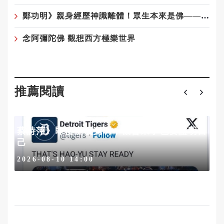
鄭功明》親身經歷神識離體！眾生本來是佛——宇宙真相在念佛中顯現6——夢境層層疊：心性本源，圓證常寂光
念阿彌陀佛 觀想西方極樂世界
推薦閱讀
蔡詩萍》即使坐板凳啊，機會來了也要證明自
己
2026-08-10 14:00