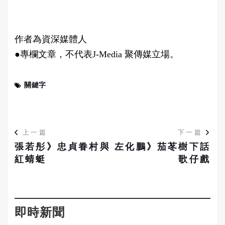
作者為資深媒體人
●專欄文章，不代表J-Media 聚傳媒立場。
關鍵字
上一篇
下一篇
張若彤》忠貞眷村與
左化鵬》茄苳樹下話
紅蜻蜓
歌仔戲
即時新聞