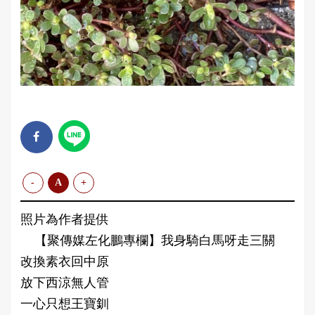
-
A
+
照片為作者提供
【聚傳媒左化鵬專欄】我身騎白馬呀走三關
改換素衣回中原
放下西涼無人管
一心只想王寶釧