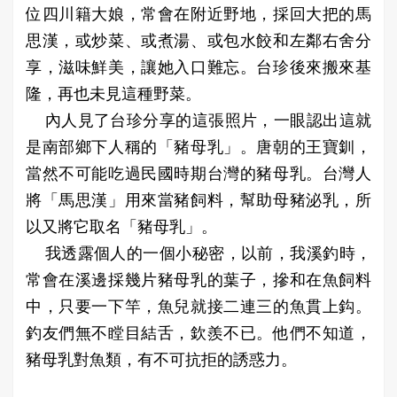
位四川籍大娘，常會在附近野地，採回大把的馬
思漢，或炒菜、或煮湯、或包水餃和左鄰右舍分
享，滋味鮮美，讓她入口難忘。台珍後來搬來基
隆，再也未見這種野菜。
內人見了台珍分享的這張照片，一眼認出這就
是南部鄉下人稱的「豬母乳」。唐朝的王寶釧，
當然不可能吃過民國時期台灣的豬母乳。台灣人
將「馬思漢」用來當豬飼料，幫助母豬泌乳，所
以又將它取名「豬母乳」。
我透露個人的一個小秘密，以前，我溪釣時，
常會在溪邊採幾片豬母乳的葉子，摻和在魚飼料
中，只要一下竿，魚兒就接二連三的魚貫上鈎。
釣友們無不瞠目結舌，欽羨不已。他們不知道，
豬母乳對魚類，有不可抗拒的誘惑力。