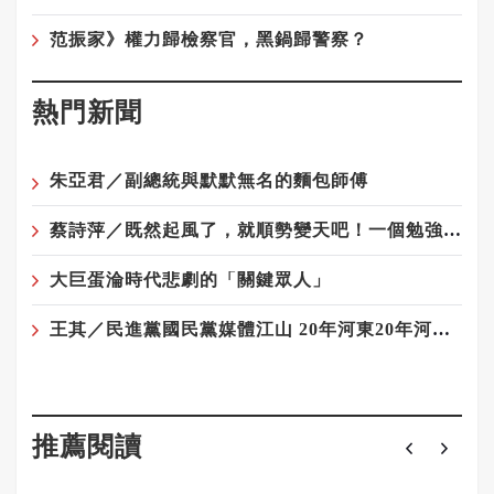
范振家》權力歸檢察官，黑鍋歸警察？
熱門新聞
朱亞君／副總統與默默無名的麵包師傅
蔡詩萍／既然起風了，就順勢變天吧！一個勉強算文化人的感觸
大巨蛋淪時代悲劇的「關鍵眾人」
王其／民進黨國民黨媒體江山 20年河東20年河西——藍軍與媒體最遠的距離
推薦閱讀