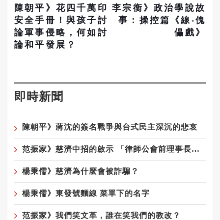
陳朝平》花四千萬印
李宗衡》政治學說故
安全手冊！與孩子討
事：操控篇《線‧傀
論軍事侵略，何如討
儡戲》
論和平發展？
即時新聞
陳朝平》蔣沈的簽名戰爭與台式民主深沉的悲哀
范振家》慈濟中招的啟示 「律師公會前理事長」這種專業人士騙局更厲害
楊秉儒》慈濟為什麼會被詐騙？
楊秉儒》東發號麵線 菜單下的名字
范振家》我們笑文革，誰在笑我們的教改？