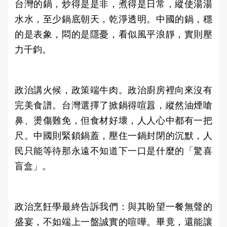
台灣的鍋，炒得是是非，煮得是日常，縱使湯湯
水水，至少鍋底朝天，乾淨透明。中國的鍋，穩
的是表象，悶的是隱憂，看似風平浪靜，實則壓
力千鈞。
政治講火候，政策端牛肉。政治廚房裡向來沒有
完美食譜。台灣選擇了掀鍋得喧囂，縱然油煙嗆
鼻、燙傷難免，但食材好壞，人人心中都有一把
尺。中國則緊鎖鍋蓋，壓住一鍋封閉的沉默，人
民只能等待那永遠不知道下一口是什麼的「驚喜
盲盒」。
政治烹飪學最終告訴我們：與其盼望一餐無聲的
盛宴，不如端上一盤誠實的喧嘩。畢竟，還能讓