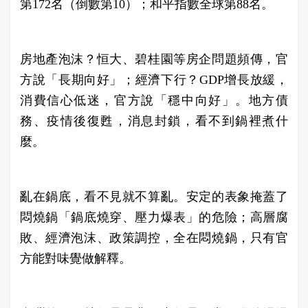
第172名（倒數第10）；和平指數全球第88名。
房地產泡沫？恒大、碧桂園等房企問題頻傳，官
方說「長期向好」；經濟下行？GDP增長放緩，
消費信心低迷，官方說「穩中向好」。地方債
務、疫情後復甦，消息封鎖，看不到鍋裡煮什
麼。
亂在鍋底，看不見就不算亂。安定的表象掩蓋了
悶燒鍋「鍋底燒穿、壓力爆表」的危險；高層腐
敗、經濟泡沫、政策調控，全在悶燒鍋，只有官
方能對味覺做解釋。