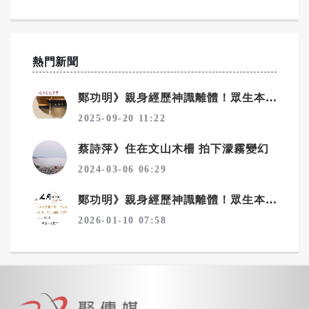
熱門新聞
鄭功明》親身經歷神識離體！眾生本來是佛——宇宙真相在念佛中顯現4——回家：一場淚水與花開的覺醒之旅
2025-09-20 11:22
蔡詩萍》住在文山木柵 拍下濛霧變幻
2024-03-06 06:29
鄭功明》親身經歷神識離體！眾生本來是佛——宇宙真相在念佛中顯現6——夢境層層疊：心性本源，圓證常寂光
2026-01-10 07:58