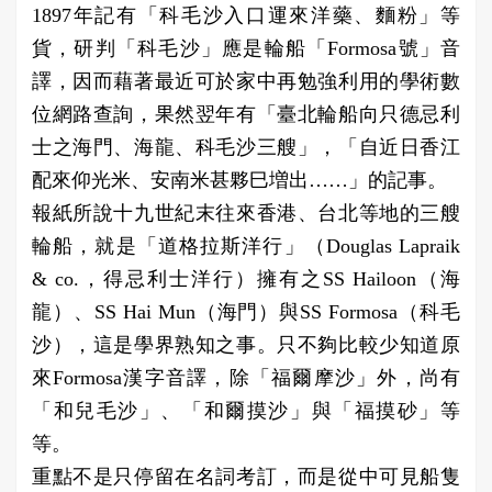
1897年記有「科毛沙入口運來洋藥、麵粉」等
貨，研判「科毛沙」應是輪船「Formosa號」音
譯，因而藉著最近可於家中再勉強利用的學術數
位網路查詢，果然翌年有「臺北輪船向只德忌利
士之海門、海龍、科毛沙三艘」，「自近日香江
配來仰光米、安南米甚夥巳増出……」的記事。
報紙所說十九世紀末往來香港、台北等地的三艘
輪船，就是「道格拉斯洋行」（Douglas Lapraik
& co.，得忌利士洋行）擁有之SS Hailoon（海
龍）、SS Hai Mun（海門）與SS Formosa（科毛
沙），這是學界熟知之事。只不夠比較少知道原
來Formosa漢字音譯，除「福爾摩沙」外，尚有
「和兒毛沙」、「和爾摸沙」與「福摸砂」等
等。
重點不是只停留在名詞考訂，而是從中可見船隻