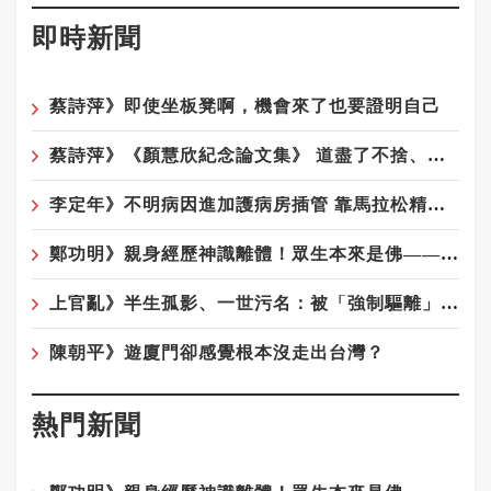
即時新聞
蔡詩萍》即使坐板凳啊，機會來了也要證明自己
蔡詩萍》《顏慧欣紀念論文集》 道盡了不捨、遺憾、沉痛
李定年》不明病因進加護病房插管 靠馬拉松精神從鬼門關返回
鄭功明》親身經歷神識離體！眾生本來是佛——宇宙真相在念佛中顯現10——念佛驚覺：原來佛性從未離開你
上官亂》半生孤影、一世污名：被「強制驅離」陰影籠罩的榮民陸配遺屬們
陳朝平》遊廈門卻感覺根本沒走出台灣？
熱門新聞