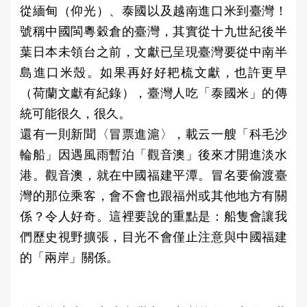
從緬甸（仰光）、泰國以及越南進口米到臺灣！
號稱中國閩粵穀倉的臺灣，其實從十九世紀後半
葉日本未領台之前，文獻已呈現臺灣要從中南半
島進口米殼。如果再好好耙梳文獻，也許更早
（荷蘭文獻有紀錄），臺灣人吃「泰國米」的傳
統可能很久，很久。
還有一則新聞〈冒票進滬〉，載云一艘「科毛沙
輪船」因遇風雨暫泊「觀音澳」後來才開進淡水
港。觀音澳，就在中國福建平潭。冒名要偷渡臺
灣的那位乘客，會不會也跟福州或其他地方有關
係？令人好奇。這裡要說的重點是：船隻會讓我
們歷史視野擴張，目光不會僅止注意與中國福建
的「兩岸」關係。