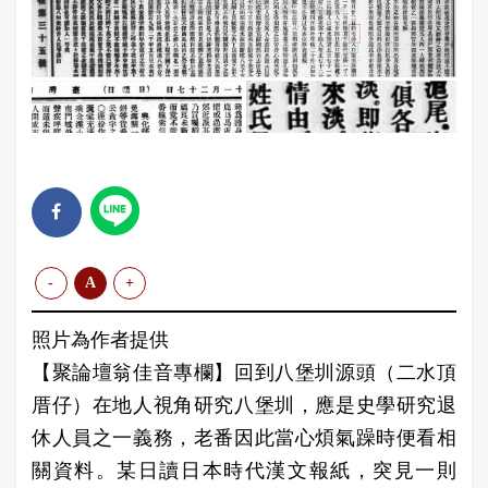
-
A
+
照片為作者提供
【聚論壇翁佳音專欄】回到八堡圳源頭（二水頂
厝仔）在地人視角研究八堡圳，應是史學研究退
休人員之一義務，老番因此當心煩氣躁時便看相
關資料。某日讀日本時代漢文報紙，突見一則