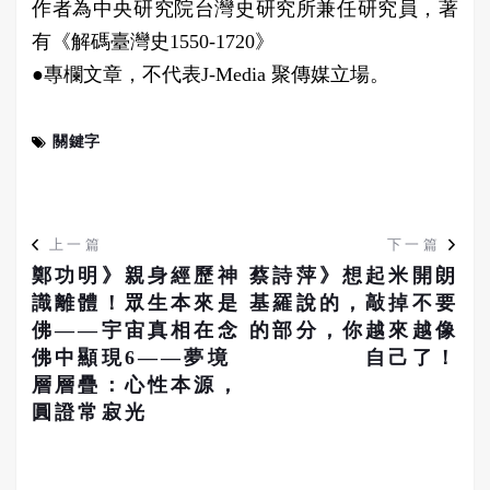
作者為中央研究院台灣史研究所兼任研究員，著
有《解碼臺灣史1550-1720》
●專欄文章，不代表J-Media 聚傳媒立場。
關鍵字
上一篇
下一篇
鄭功明》親身經歷神
蔡詩萍》想起米開朗
識離體！眾生本來是
基羅說的，敲掉不要
佛——宇宙真相在念
的部分，你越來越像
佛中顯現6——夢境
自己了！
層層疊：心性本源，
圓證常寂光