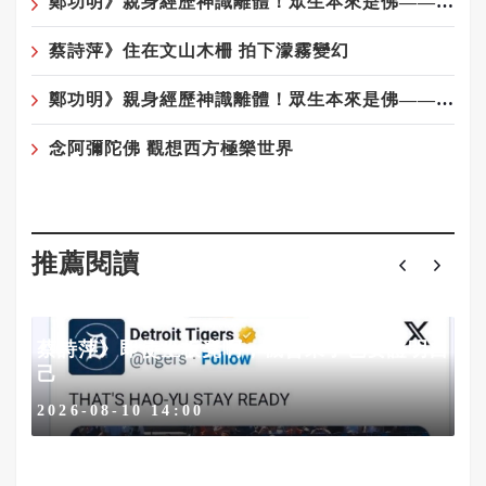
鄭功明》親身經歷神識離體！眾生本來是佛——宇宙真相在念佛中顯現4——回家：一場淚水與花開的覺醒之旅
蔡詩萍》住在文山木柵 拍下濛霧變幻
鄭功明》親身經歷神識離體！眾生本來是佛——宇宙真相在念佛中顯現6——夢境層層疊：心性本源，圓證常寂光
念阿彌陀佛 觀想西方極樂世界
推薦閱讀
蔡詩萍》即使坐板凳啊，機會來了也要證明自
己
2026-08-10 14:00